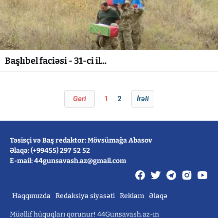
Başlıbel faciəsi - 31-ci il...
Geri
1
2
İrəli
Təsisçi və Baş redaktor: Mövsümağa Abasov
Əlaqə: (+99455) 297 52 52
E-mail: 44gunsavash.az@gmail.com
Haqqımızda
Redaksiya siyasəti
Reklam
Əlaqə
Müəllif hüquqları qorunur! 44Gunsavash.az-ın