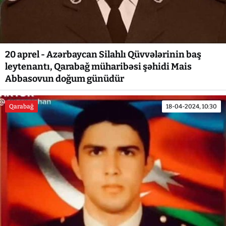
20 aprel - Azərbaycan Silahlı Qüvvələrinin baş
leytenantı, Qarabağ müharibəsi şəhidi Mais
Abbasovun doğum günüdür
Qarabağ
18-04-2024, 10:30