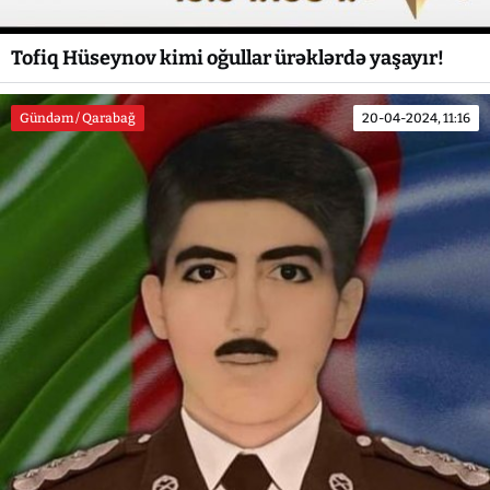
Tofiq Hüseynov kimi oğullar ürəklərdə yaşayır!
Gündəm / Qarabağ
20-04-2024, 11:16