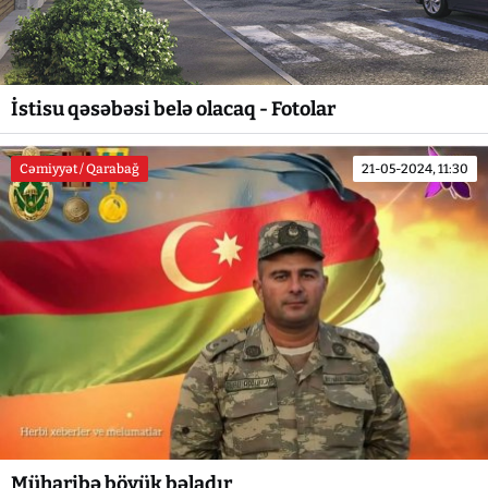
İstisu qəsəbəsi belə olacaq - Fotolar
Cəmiyyət / Qarabağ
21-05-2024, 11:30
Müharibə böyük bəladır