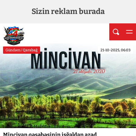
Sizin reklam burada
Gündəm / Qarabağ
21-10-2025, 06:03
Mincivan qəsəbəsinin işğaldan azad