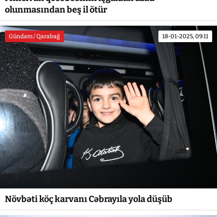
olunmasından beş il ötür
Gündəm / Qarabağ
18-01-2025, 09:11
Növbəti köç karvanı Cəbrayıla yola düşüb