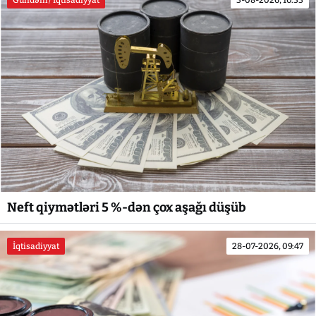
Neft qiymətləri 5 %-dən çox aşağı düşüb
İqtisadiyyat
28-07-2026, 09:47