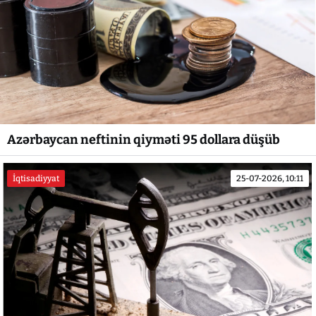
Azərbaycan neftinin qiyməti 95 dollara düşüb
İqtisadiyyat
25-07-2026, 10:11