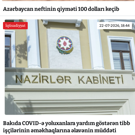
Azərbaycan neftinin qiyməti 100 dolları keçib
İqtisadiyyat
22-07-2026, 18:44
Bakıda COVID-ə yoluxanlara yardım göstərən tibb
işçilərinin əməkhaqlarına əlavənin müddəti