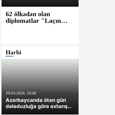
62 ölkədən olan
Laricani: 
diplomatlar "Laçın
fərqli olar
Aqro-Sənaye
uzunmüddə
Parkı"nda olublar
müharibəyə
Hərbi
29-03-2026, 10:48
8-04-2024, 20:47
Azərbaycanda ötən gün
İrəvan təxrib
dələduzluğa görə axtarışda
çəkməsə, O
olan üç nəfər saxlanılıb
hərəkətə ke