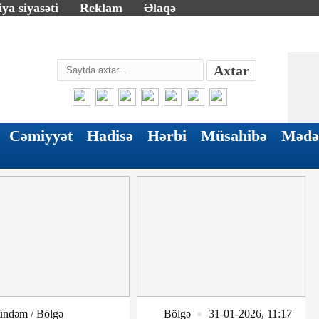
ya siyasəti
Reklam
Əlaqə
Axtar
Cəmiyyət
Hadisə
Hərbi
Müsahibə
Mədə
ndəm / Bölgə
Bölgə
31-01-2026, 11:17