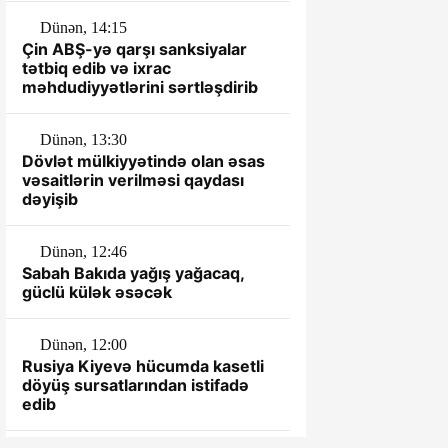
Dünən, 14:15
Çin ABŞ-yə qarşı sanksiyalar
tətbiq edib və ixrac
məhdudiyyətlərini sərtləşdirib
Dünən, 13:30
Dövlət mülkiyyətində olan əsas
vəsaitlərin verilməsi qaydası
dəyişib
Dünən, 12:46
Sabah Bakıda yağış yağacaq,
güclü külək əsəcək
Dünən, 12:00
Rusiya Kiyevə hücumda kasetli
döyüş sursatlarından istifadə
edib