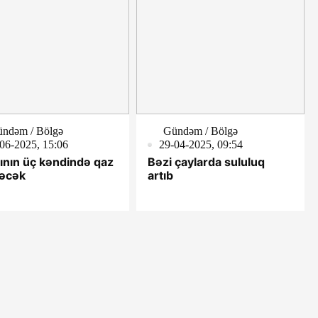
ndəm / Bölgə
Gündəm / Bölgə
06-2025, 15:06
29-04-2025, 09:54
lının üç kəndində qaz
Bəzi çaylarda sululuq
ləcək
artıb