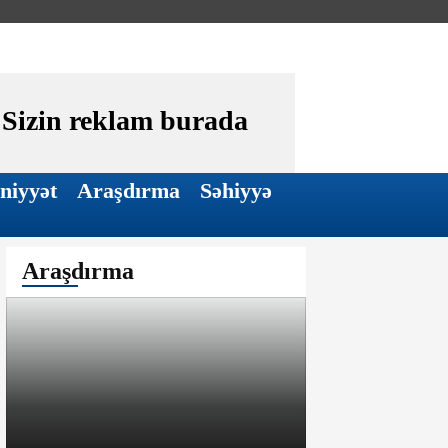
Sizin reklam burada
niyyət
Araşdırma
Səhiyyə
Araşdırma