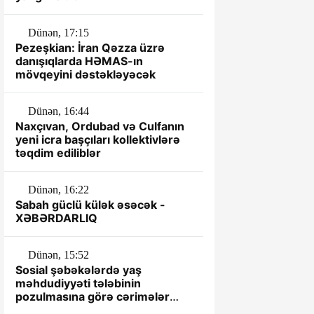
Dünən, 17:15
Pezeşkian: İran Qəzza üzrə
danışıqlarda HƏMAS-ın
mövqeyini dəstəkləyəcək
Dünən, 16:44
Naxçıvan, Ordubad və Culfanın
yeni icra başçıları kollektivlərə
təqdim ediliblər
Dünən, 16:22
Sabah güclü külək əsəcək -
XƏBƏRDARLIQ
Dünən, 15:52
Sosial şəbəkələrdə yaş
məhdudiyyəti tələbinin
pozulmasına görə cərimələr
müəyyənləşib