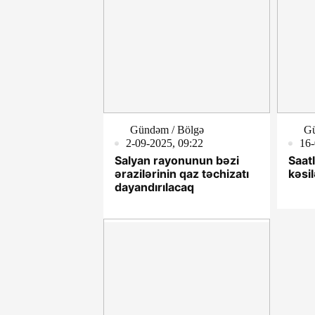
Gündəm / Bölgə
Gü
2-09-2025, 09:22
16-
Salyan rayonunun bəzi
Saat
ərazilərinin qaz təchizatı
kəsi
dayandırılacaq