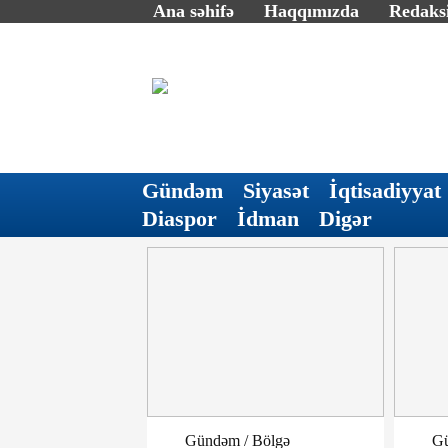
Ana səhifə
Haqqımızda
Redaksi
Gündəm
Siyasət
İqtisadiyyat
Diaspor
İdman
Digər
Gündəm / Bölgə
Gü