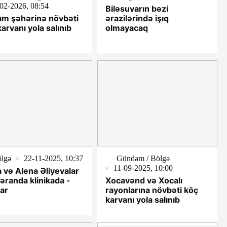
02-2026, 08:54
Biləsuvarın bəzi
m şəhərinə növbəti
ərazilərində işıq
arvanı yola salınıb
olmayacaq
lgə
22-11-2025, 10:37
Gündəm / Bölgə
11-09-2025, 10:00
a və Alena Əliyevalar
əranda klinikada -
Xocavənd və Xocalı
lar
rayonlarına növbəti köç
karvanı yola salınıb