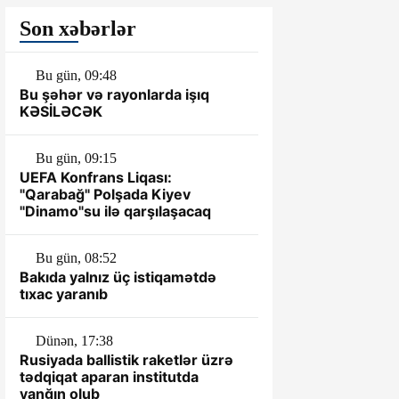
Son xəbərlər
Bu gün, 09:48
Bu şəhər və rayonlarda işıq
KƏSİLƏCƏK
Bu gün, 09:15
UEFA Konfrans Liqası:
"Qarabağ" Polşada Kiyev
"Dinamo"su ilə qarşılaşacaq
Bu gün, 08:52
Bakıda yalnız üç istiqamətdə
tıxac yaranıb
Dünən, 17:38
Rusiyada ballistik raketlər üzrə
tədqiqat aparan institutda
yanğın olub