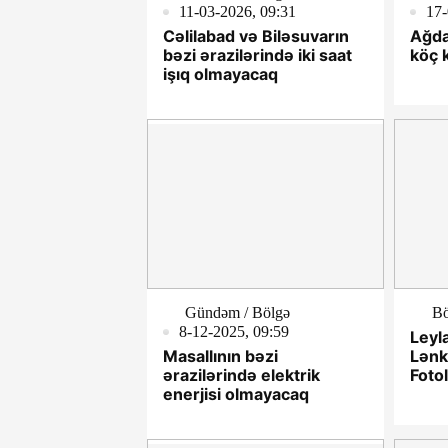
11-03-2026, 09:31
17-
Cəlilabad və Biləsuvarın
Ağda
bəzi ərazilərində iki saat
köç k
işıq olmayacaq
Gündəm / Bölgə
Bö
8-12-2025, 09:59
Leyl
Masallının bəzi
Lənk
ərazilərində elektrik
Foto
enerjisi olmayacaq