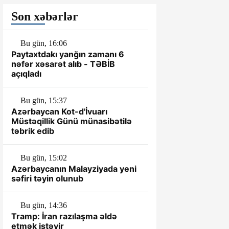
Son xəbərlər
Bu gün, 16:06
Paytaxtdakı yanğın zamanı 6
nəfər xəsarət alıb - TƏBİB
açıqladı
Bu gün, 15:37
Azərbaycan Kot-d'İvuarı
Müstəqillik Günü münasibətilə
təbrik edib
Bu gün, 15:02
Azərbaycanın Malayziyada yeni
səfiri təyin olunub
Bu gün, 14:36
Tramp: İran razılaşma əldə
etmək istəyir