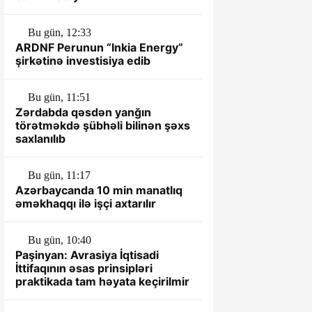
Bu gün, 12:33
ARDNF Perunun “Inkia Energy”
şirkətinə investisiya edib
Bu gün, 11:51
Zərdabda qəsdən yanğın
törətməkdə şübhəli bilinən şəxs
saxlanılıb
Bu gün, 11:17
Azərbaycanda 10 min manatlıq
əməkhaqqı ilə işçi axtarılır
Bu gün, 10:40
Paşinyan: Avrasiya İqtisadi
İttifaqının əsas prinsipləri
praktikada tam həyata keçirilmir