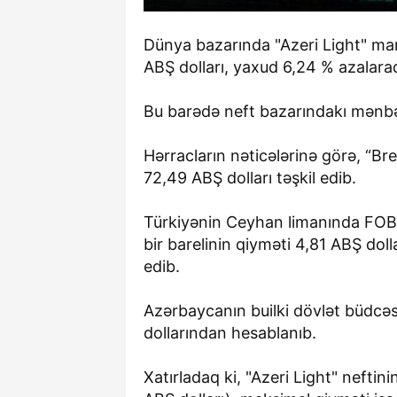
Dünya bazarında "Azeri Light" mar
ABŞ dolları, yaxud 6,24 % azalaraq
Bu barədə neft bazarındakı mənb
Hərracların nəticələrinə görə, “Bre
72,49 ABŞ dolları təşkil edib.
Türkiyənin Ceyhan limanında FOB 
bir barelinin qiyməti 4,81 ABŞ doll
edib.
Azərbaycanın builki dövlət büdcəs
dollarından hesablanıb.
Xatırladaq ki, "Azeri Light" neftin