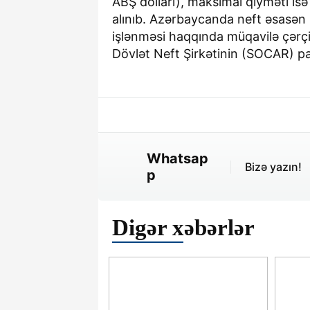
ABŞ dolları), maksimal qiyməti isə
alınıb. Azərbaycanda neft əsasən 
işlənməsi haqqında müqavilə çərçi
Dövlət Neft Şirkətinin (SOCAR) pa
Whatsap
Bizə yazın!
p
Digər xəbərlər