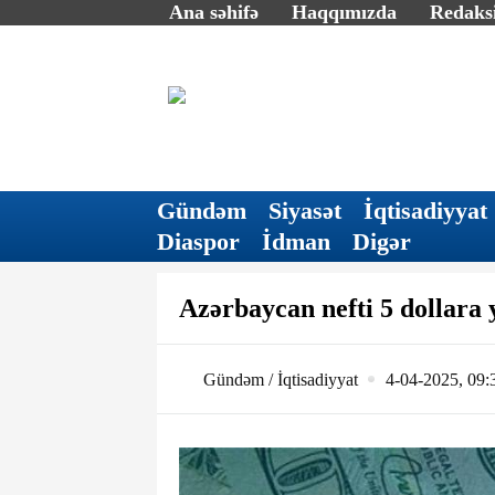
Ana səhifə
Haqqımızda
Redaksi
Gündəm
Siyasət
İqtisadiyyat
Diaspor
İdman
Digər
Azərbaycan nefti 5 dollara 
Gündəm / İqtisadiyyat
4-04-2025, 09: