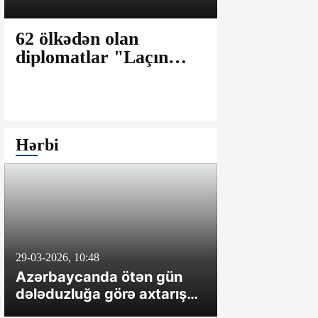
62 ölkədən olan
Laricani: 
diplomatlar "Laçın
fərqli olar
Aqro-Sənaye
uzunmüddə
Parkı"nda olublar
müharibəyə
Hərbi
29-03-2026, 10:48
8-04-2024, 20:47
Azərbaycanda ötən gün
İrəvan təxrib
dələduzluğa görə axtarışda
çəkməsə, O
olan üç nəfər saxlanılıb
hərəkətə ke