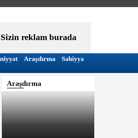
Sizin reklam burada
niyyət
Araşdırma
Səhiyyə
Araşdırma