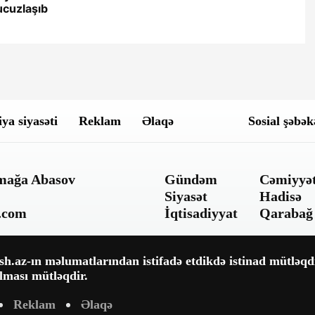
ucuzlaşıb
ya siyasəti
Reklam
Əlaqə
Sosial şəbək
ümağa Abasov
Gündəm
Cəmiyyə
Siyasət
Hadisə
.com
İqtisadiyyat
Qarabağ
.az-ın məlumatlarından istifadə etdikdə istinad mütləqdi
lması mütləqdir.
Reklam
Əlaqə