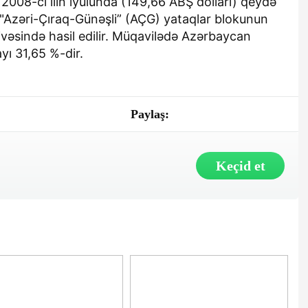
 2008-ci ilin iyulunda (149,66 ABŞ dolları) qeydə
"Azəri-Çıraq-Günəşli” (AÇG) yataqlar blokunun
vəsində hasil edilir. Müqavilədə Azərbaycan
yı 31,65 %-dir.
Paylaş:
Keçid et