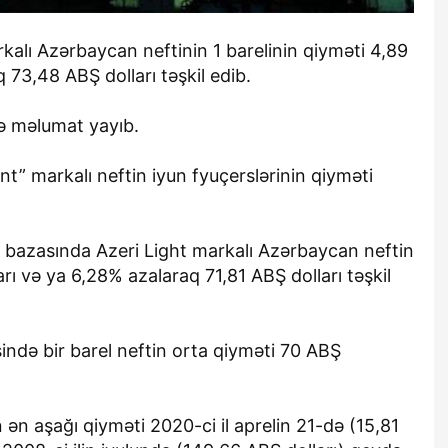
kalı Azərbaycan neftinin 1 barelinin qiyməti 4,89
 73,48 ABŞ dolları təşkil edib.
ə məlumat yayıb.
nt” markalı neftin iyun fyuçerslərinin qiyməti
bazasında Azeri Light markalı Azərbaycan neftin
arı və ya 6,28% azalaraq 71,81 ABŞ dolları təşkil
ində bir barel neftin orta qiyməti 70 ABŞ
in ən aşağı qiyməti 2020-ci il aprelin 21-də (15,81