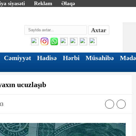
ya siyasəti
Reklam
Əlaqə
Axtar
Cəmiyyət
Hadisə
Hərbi
Müsahibə
Mədə
yaxın ucuzlaşıb
33