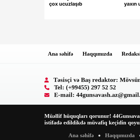
çox ucuzlaşıb
yaxın 
Ana səhifə
Haqqımızda
Redaksi
Təsisçi və Baş redaktor: Mövs
Tel: (+99455) 297 52 52
E-mail: 44gunsavash.az@gmail
Müəllif hüquqları qorunur! 44Gunsavash
istifadə edildikdə müvafiq keçidin qoyu
Ana səhifə
Haqqımızda