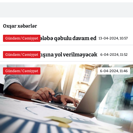
Oxşar xəbərlər
Hərbi Kollecə tələbə qəbulu davam edir
Gündəm / Cəmiyyət
13-04-2024, 10:57
Bu içkilərin satışına yol verilməyəcək
Gündəm / Cəmiyyət
6-04-2024, 11:52
Gündəm / Cəmiyyət
6-04-2024, 11:46