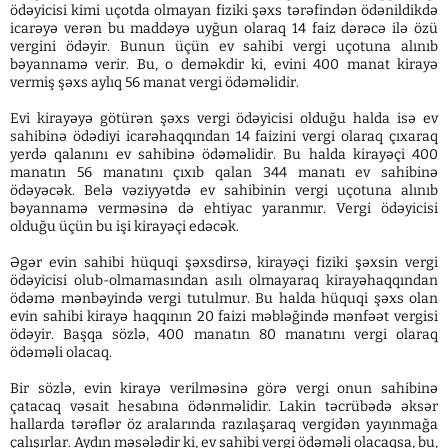
ödəyicisi kimi uçotda olmayan fiziki şəxs tərəfindən ödənildikdə
icarəyə verən bu maddəyə uyğun olaraq 14 faiz dərəcə ilə özü
vergini ödəyir. Bunun üçün ev sahibi vergi uçotuna alınıb
bəyannamə verir. Bu, o deməkdir ki, evini 400 manat kirayə
vermiş şəxs aylıq 56 manat vergi ödəməlidir.
Evi kirayəyə götürən şəxs vergi ödəyicisi olduğu halda isə ev
sahibinə ödədiyi icarəhaqqından 14 faizini vergi olaraq çıxaraq
yerdə qalanını ev sahibinə ödəməlidir. Bu halda kirayəçi 400
manatın 56 manatını çıxıb qalan 344 manatı ev sahibinə
ödəyəcək. Belə vəziyyətdə ev sahibinin vergi uçotuna alınıb
bəyannamə verməsinə də ehtiyac yaranmır. Vergi ödəyicisi
olduğu üçün bu işi kirayəçi edəcək.
Əgər evin sahibi hüquqi şəxsdirsə, kirayəçi fiziki şəxsin vergi
ödəyicisi olub-olmamasından asılı olmayaraq kirayəhaqqından
ödəmə mənbəyində vergi tutulmur. Bu halda hüquqi şəxs olan
evin sahibi kirayə haqqının 20 faizi məbləğində mənfəət vergisi
ödəyir. Başqa sözlə, 400 manatın 80 manatını vergi olaraq
ödəməli olacaq.
Bir sözlə, evin kirayə verilməsinə görə vergi onun sahibinə
çatacaq vəsait hesabına ödənməlidir. Lakin təcrübədə əksər
hallarda tərəflər öz aralarında razılaşaraq vergidən yayınmağa
çalışırlar. Aydın məsələdir ki, ev sahibi vergi ödəməli olacaqsa, bu,