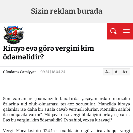
Sizin reklam burada
Kirayə evə görə vergini kim
ödəməlidir?
A-
A
A+
Gündəm / Cəmiyyət
09:54 | 18.04.24
Son zamanlar çoxmənzilli binalarda yaşayanlardan mənzilin
özlərinə aid olub-olmaması tez-tez soruşulur. Mənzildə kirayə
qalanlar isə daha bir suala cavab verməli olurlar: Mənzilin sahibi
ilə müqavilə varmı?. Müqavilə isə vergi öhdəliyini ortaya çıxarır.
Bəs bu vergini kim ödəməlidir? Ev sahibi, yoxsa kirayəçi?
Vergi Məcəlləsinin 124.1-ci maddəsinə görə, icarəhaqqı vergi