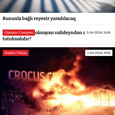
Bununla bağlı reyestr yaradılacaq
İş yeri və gəliri olmayan valideyndən aliment
Gündəm / Cəmiyyət
5-04-2024, 11:08
tutulmalıdır?
Hadisə / Dünya
1-04-2024, 19:55