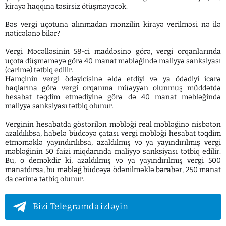
kirayə haqqına təsirsiz ötüşməyəcək.
Bəs vergi uçotuna alınmadan mənzilin kirayə verilməsi nə ilə
nəticələnə bilər?
Vergi Məcəlləsinin 58-ci maddəsinə görə, vergi orqanlarında
uçota düşməməyə görə 40 manat məbləğində maliyyə sanksiyası
(cərimə) tətbiq edilir.
Həmçinin vergi ödəyicisinə əldə etdiyi və ya ödədiyi icarə
haqlarına görə vergi orqanına müəyyən olunmuş müddətdə
hesabat təqdim etmədiyinə görə də 40 manat məbləğində
maliyyə sanksiyası tətbiq olunur.
Verginin hesabatda göstərilən məbləği real məbləğinə nisbətən
azaldılıbsa, habelə büdcəyə çatası vergi məbləği hesabat təqdim
etməməklə yayındırılıbsa, azaldılmış və ya yayındırılmış vergi
məbləğinin 50 faizi miqdarında maliyyə sanksiyası tətbiq edilir.
Bu, o deməkdir ki, azaldılmış və ya yayındırılmış vergi 500
manatdırsa, bu məbləğ büdcəyə ödənilməklə bərabər, 250 manat
da cərimə tətbiq olunur.
Bizi Telegramda izləyin