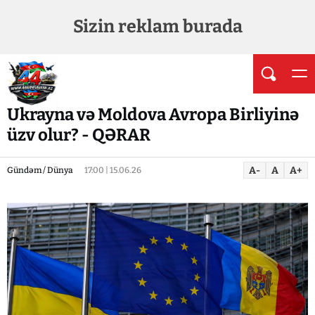
Sizin reklam burada
Ukrayna və Moldova Avropa Birliyinə
üzv olur? - QƏRAR
A-
A
A+
Gündəm / Dünya
17:00 | 15.06.26