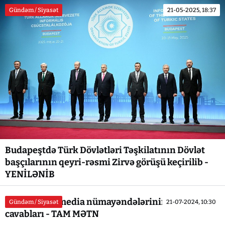
Gündəm / Siyasət
21-05-2025, 18:37
Budapeştdə Türk Dövlətləri Təşkilatının Dövlət
başçılarının qeyri-rəsmi Zirvə görüşü keçirilib -
YENİLƏNİB
Prezidentin media nümayəndələrinin suallarına
Gündəm / Siyasət
21-07-2024, 10:30
cavabları - TAM MƏTN