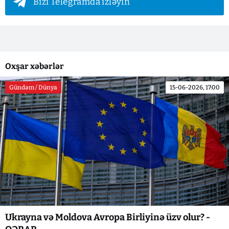
Bizi Telegramda izləyin
Oxşar xəbərlər
Gündəm / Dünya
15-06-2026, 17:00
Ukrayna və Moldova Avropa Birliyinə üzv olur? -