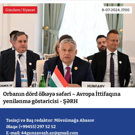
Gündəm / Siyasət
8-07-2024, 17:00
Orbanın dörd ölkəyə səfəri – Avropa İttifaqına
yenilənmə göstəricisi - ŞƏRH
Təsisçi və Baş redaktor: Mövsümağa Abasov
Əlaqə: (+99455) 297 52 52
E-mail: 44gunsavash.az@gmail.com