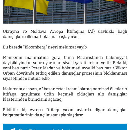
Ukrayna və Moldova Avropa İttifaqına (Aİ) üzvlüklə bağlı
danışıqların ilk mərhələsinə başlayacaq.
Bu barədə "Bloomberg" nəşri məlumat yayıb.
Mənbənin məlumatına görə, buna Macarıstanda hakimiyyət
dəyişikliyindən sonra yaranan siyasi şərait imkan verib. Belə ki,
yeni baş nazir Peter Madar və hökuməti əvvəlki baş nazir Viktor
Orban dövründə tətbiq edilən danışıqlar prosesinin bloklanması
siyasətindən imtina edib.
Məlumata əsasən, Aİ bazar ertəsi rəsmi olaraq namizəd ölkələrin
ittifaqa qoşulması üçün keçməli olduqları altı danışıqlar
klasterindən birincisini açacaq.
Bildirilir ki, Avropa İttifaqı yaxın aylarda digər danışıqlar
istiqamətlərinin də açılmasını planlaşdırır.