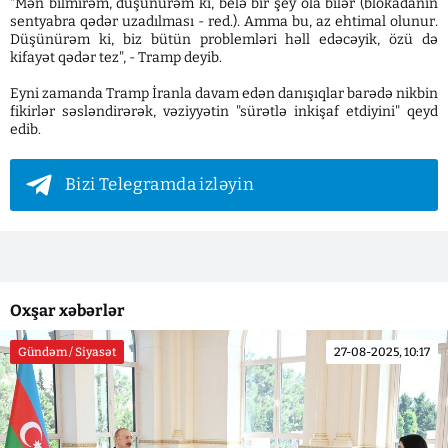
"Mən bilmirəm, düşünürəm ki, belə bir şey ola bilər (blokadanın
sentyabra qədər uzadılması - red.). Amma bu, az ehtimal olunur.
Düşünürəm ki, biz bütün problemləri həll edəcəyik, özü də
kifayət qədər tez", - Tramp deyib.
Eyni zamanda Tramp İranla davam edən danışıqlar barədə nikbin
fikirlər səsləndirərək, vəziyyətin "sürətlə inkişaf etdiyini" qeyd
edib.
Bizi Telegramda izləyin
Oxşar xəbərlər
Gündəm / Siyasət
27-08-2025, 10:17