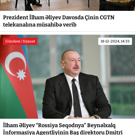
Prezident İlham Əliyev Davosda Çinin CGTN
telekanalına müsahibə verib
Gündəm / Siyasət
18-12-2024, 14:33
İlham Əliyev “Rossiya Seqodnya" Beynəlxalq
İnformasiya Agentliyinin Baş direktoru Dmitri