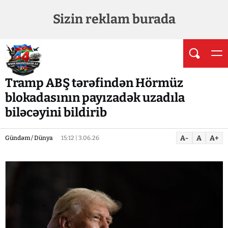
Sizin reklam burada
Tramp ABŞ tərəfindən Hörmüz
blokadasının payızadək uzadıla
biləcəyini bildirib
A-
A
A+
Gündəm / Dünya
15:12 | 3.06.26