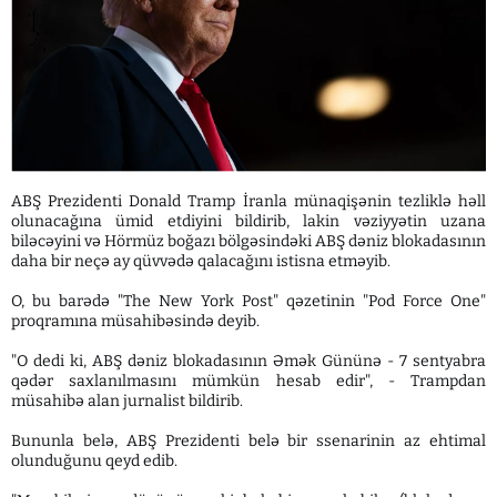
ABŞ Prezidenti Donald Tramp İranla münaqişənin tezliklə həll
olunacağına ümid etdiyini bildirib, lakin vəziyyətin uzana
biləcəyini və Hörmüz boğazı bölgəsindəki ABŞ dəniz blokadasının
daha bir neçə ay qüvvədə qalacağını istisna etməyib.
O, bu barədə "The New York Post" qəzetinin "Pod Force One"
proqramına müsahibəsində deyib.
"O dedi ki, ABŞ dəniz blokadasının Əmək Gününə - 7 sentyabra
qədər saxlanılmasını mümkün hesab edir", - Trampdan
müsahibə alan jurnalist bildirib.
Bununla belə, ABŞ Prezidenti belə bir ssenarinin az ehtimal
olunduğunu qeyd edib.