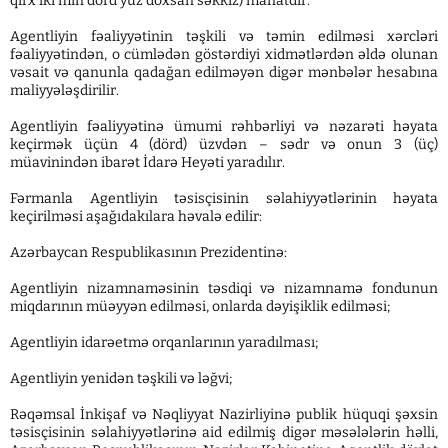
qırx iki min dörd yüz doxsan səkkiz) manatdır.
Agentliyin fəaliyyətinin təşkili və təmin edilməsi xərcləri
fəaliyyətindən, o cümlədən göstərdiyi xidmətlərdən əldə olunan
vəsait və qanunla qadağan edilməyən digər mənbələr hesabına
maliyyələşdirilir.
Agentliyin fəaliyyətinə ümumi rəhbərliyi və nəzarəti həyata
keçirmək üçün 4 (dörd) üzvdən – sədr və onun 3 (üç)
müavinindən ibarət İdarə Heyəti yaradılır.
Fərmanla Agentliyin təsisçisinin səlahiyyətlərinin həyata
keçirilməsi aşağıdakılara həvalə edilir:
Azərbaycan Respublikasının Prezidentinə:
Agentliyin nizamnaməsinin təsdiqi və nizamnamə fondunun
miqdarının müəyyən edilməsi, onlarda dəyişiklik edilməsi;
Agentliyin idarəetmə orqanlarının yaradılması;
Agentliyin yenidən təşkili və ləğvi;
Rəqəmsal İnkişaf və Nəqliyyat Nazirliyinə publik hüquqi şəxsin
təsisçisinin səlahiyyətlərinə aid edilmiş digər məsələlərin həlli,