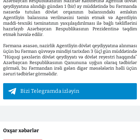
Azərbaycan Respublikasının Nazirlər Kabinetinə Agentlik dövlət
qeydiyyatına alındığı gündən 1 (bir) ay müddətində bu Fərmanda
nəzərdə tutulan dövlət orqanının balansındakı əmlakın
Agentliyin balansına verilməsini təmin etmək və Agentliyin
maddi-texniki təminatının yaxşılaşdırılması ilə bağlı təkliflərini
hazırlayıb Azərbaycan Respublikasının Prezidentinə təqdim
etmək həvalə edilir.
Fərmana əsasən, nazirlik Agentliyin dövlət qeydiyyatına alınması
üçün bu Fərman qüvvəyə mindiyi tarixdən 3 (üç) gün müddətində
“Hüquqi şəxslərin dövlət qeydiyyatı və dövlət reyestri haqqında”
Azərbaycan Respublikasının Qanununa uyğun olaraq tədbirlər
görməli, bu Fərmandan irəli gələn digər məsələlərin həlli üçün
zəruri tədbirlər görməlidir.
Bizi Telegramda izləyin
Oxşar xəbərlər