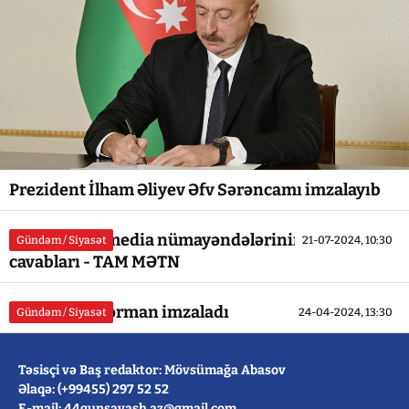
Prezident İlham Əliyev Əfv Sərəncamı imzalayıb
Prezidentin media nümayəndələrinin suallarına
Gündəm / Siyasət
21-07-2024, 10:30
cavabları - TAM MƏTN
Prezident 2 fərman imzaladı
Gündəm / Siyasət
24-04-2024, 13:30
Təsisçi və Baş redaktor: Mövsümağa Abasov
Əlaqə: (+99455) 297 52 52
E-mail: 44gunsavash.az@gmail.com