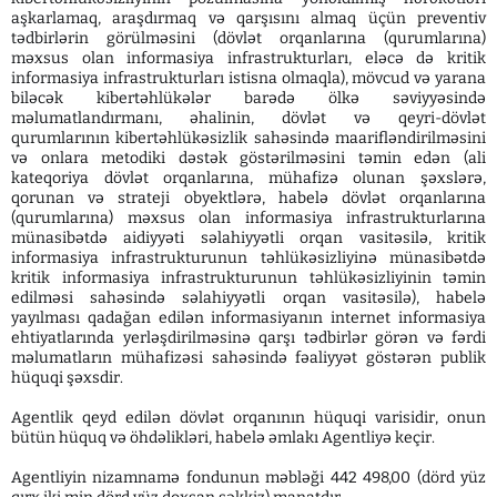
aşkarlamaq, araşdırmaq və qarşısını almaq üçün preventiv
tədbirlərin görülməsini (dövlət orqanlarına (qurumlarına)
məxsus olan informasiya infrastrukturları, eləcə də kritik
informasiya infrastrukturları istisna olmaqla), mövcud və yarana
biləcək kibertəhlükələr barədə ölkə səviyyəsində
məlumatlandırmanı, əhalinin, dövlət və qeyri-dövlət
qurumlarının kibertəhlükəsizlik sahəsində maarifləndirilməsini
və onlara metodiki dəstək göstərilməsini təmin edən (ali
kateqoriya dövlət orqanlarına, mühafizə olunan şəxslərə,
qorunan və strateji obyektlərə, habelə dövlət orqanlarına
(qurumlarına) məxsus olan informasiya infrastrukturlarına
münasibətdə aidiyyəti səlahiyyətli orqan vasitəsilə, kritik
informasiya infrastrukturunun təhlükəsizliyinə münasibətdə
kritik informasiya infrastrukturunun təhlükəsizliyinin təmin
edilməsi sahəsində səlahiyyətli orqan vasitəsilə), habelə
yayılması qadağan edilən informasiyanın internet informasiya
ehtiyatlarında yerləşdirilməsinə qarşı tədbirlər görən və fərdi
məlumatların mühafizəsi sahəsində fəaliyyət göstərən publik
hüquqi şəxsdir.
Agentlik qeyd edilən dövlət orqanının hüquqi varisidir, onun
bütün hüquq və öhdəlikləri, habelə əmlakı Agentliyə keçir.
Agentliyin nizamnamə fondunun məbləği 442 498,00 (dörd yüz