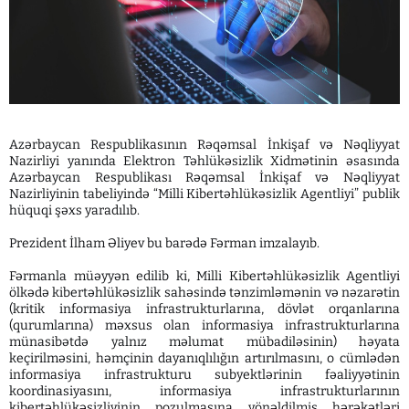
Azərbaycan Respublikasının Rəqəmsal İnkişaf və Nəqliyyat
Nazirliyi yanında Elektron Təhlükəsizlik Xidmətinin əsasında
Azərbaycan Respublikası Rəqəmsal İnkişaf və Nəqliyyat
Nazirliyinin tabeliyində “Milli Kibertəhlükəsizlik Agentliyi” publik
hüquqi şəxs yaradılıb.
Prezident İlham Əliyev bu barədə Fərman imzalayıb.
Fərmanla müəyyən edilib ki, Milli Kibertəhlükəsizlik Agentliyi
ölkədə kibertəhlükəsizlik sahəsində tənzimləmənin və nəzarətin
(kritik informasiya infrastrukturlarına, dövlət orqanlarına
(qurumlarına) məxsus olan informasiya infrastrukturlarına
münasibətdə yalnız məlumat mübadiləsinin) həyata
keçirilməsini, həmçinin dayanıqlılığın artırılmasını, o cümlədən
informasiya infrastrukturu subyektlərinin fəaliyyətinin
koordinasiyasını, informasiya infrastrukturlarının
kibertəhlükəsizliyinin pozulmasına yönəldilmiş hərəkətləri