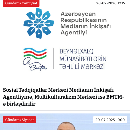
Gündəm / Cəmiyyət
20-02-2026, 17:15
Sosial Tədqiqatlar Mərkəzi Medianın İnkişafı
Agentliyinə, Multikulturalizm Mərkəzi isə BMTM-
ə birləşdirilir
Gündəm / Siyasət
20-07-2025, 10:00