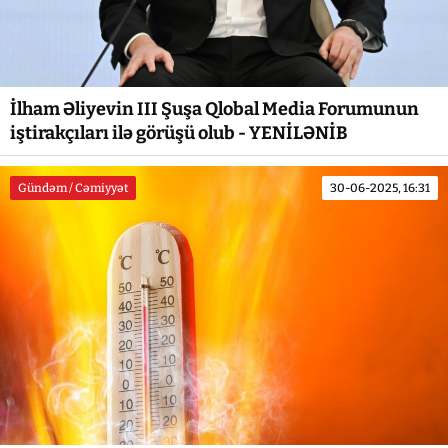
İlham Əliyevin III Şuşa Qlobal Media Forumunun
iştirakçıları ilə görüşü olub - YENİLƏNİB
Gündəm / Cəmiyyət
30-06-2025, 16:31