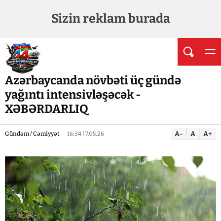
Sizin reklam burada
Azərbaycanda növbəti üç gündə
yağıntı intensivləşəcək -
XƏBƏRDARLIQ
A-
A
A+
Gündəm / Cəmiyyət
16:34 | 7.05.26