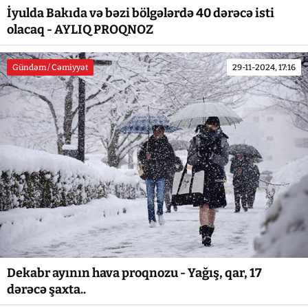
İyulda Bakıda və bəzi bölgələrdə 40 dərəcə isti
olacaq - AYLIQ PROQNOZ
Gündəm / Cəmiyyət
29-11-2024, 17:16
Dekabr ayının hava proqnozu - Yağış, qar, 17
dərəcə şaxta..