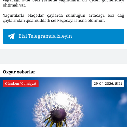
yağacağı, 8-də bəzi yerlərdə yağıntıların bir qədər güclənəcəyi
ehtimalı var.
Yağıntılarla əlaqədar çaylarda sululuğun artacağı, bəz dağ
çaylarından qısamüddətli sel keçəcəyi istisna olunmur.
Bizi Telegramda izləyin
Oxşar xəbərlər
Gündəm / Cəmiyyət
29-04-2026, 15:21