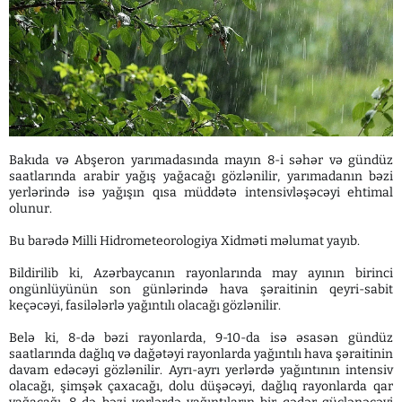
Bakıda və Abşeron yarımadasında mayın 8-i səhər və gündüz
saatlarında arabir yağış yağacağı gözlənilir, yarımadanın bəzi
yerlərində isə yağışın qısa müddətə intensivləşəcəyi ehtimal
olunur.
Bu barədə Milli Hidrometeorologiya Xidməti məlumat yayıb.
Bildirilib ki, Azərbaycanın rayonlarında may ayının birinci
ongünlüyünün son günlərində hava şəraitinin qeyri-sabit
keçəcəyi, fasilələrlə yağıntılı olacağı gözlənilir.
Belə ki, 8-də bəzi rayonlarda, 9-10-da isə əsasən gündüz
saatlarında dağlıq və dağətəyi rayonlarda yağıntılı hava şəraitinin
davam edəcəyi gözlənilir. Ayrı-ayrı yerlərdə yağıntının intensiv
olacağı, şimşək çaxacağı, dolu düşəcəyi, dağlıq rayonlarda qar