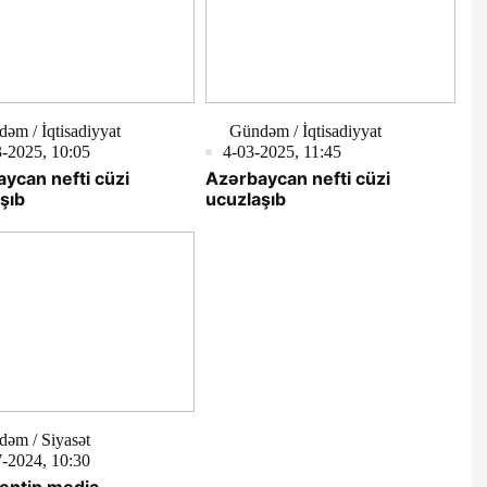
əm / İqtisadiyyat
Gündəm / İqtisadiyyat
-2025, 10:05
4-03-2025, 11:45
ycan nefti cüzi
Azərbaycan nefti cüzi
şıb
ucuzlaşıb
əm / Siyasət
-2024, 10:30
entin media