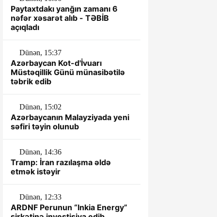
Paytaxtdakı yanğın zamanı 6
nəfər xəsarət alıb - TƏBİB
açıqladı
Dünən, 15:37
Azərbaycan Kot-d'İvuarı
Müstəqillik Günü münasibətilə
təbrik edib
Dünən, 15:02
Azərbaycanın Malayziyada yeni
səfiri təyin olunub
Dünən, 14:36
Tramp: İran razılaşma əldə
etmək istəyir
Dünən, 12:33
ARDNF Perunun “Inkia Energy”
şirkətinə investisiya edib