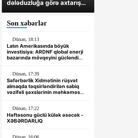
dələduzluğa görə axtarışda
çəkməsə, O
olan üç nəfər saxlanılıb
hərəkətə ke
Son xəbərlər
Dünən, 18:13
Latın Amerikasında böyük
investisiya: ARDNF qlobal enerji
bazarında mövqeyini gücləndirir
– TƏHLİL
Dünən, 17:39
Səfərbərlik Xidmətinin rüşvət
almaqda təqsirləndirilən sabiq
vəzifəli şəxslərinin məhkəməsi
başlayır
Dünən, 17:22
Həftəsonu güclü külək əsəcək -
XƏBƏRDARLIQ
Dünən, 16:06