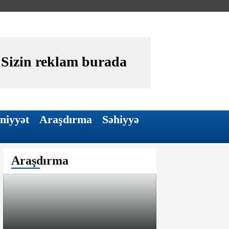
Sizin reklam burada
niyyət
Araşdırma
Səhiyyə
Araşdırma