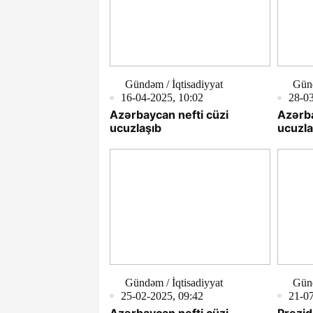
Gündəm / İqtisadiyyat
Günd
16-04-2025, 10:02
28-03
Azərbaycan nefti cüzi
Azərba
ucuzlaşıb
ucuzla
Gündəm / İqtisadiyyat
Günd
25-02-2025, 09:42
21-07
Azərbaycan nefti cüzi
Prezid