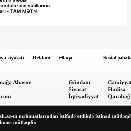
ndələrinin suallarına
ları - TAM MƏTN
ya siyasəti
Reklam
Əlaqə
Sosial şəbək
ümağa Abasov
Gündəm
Cəmiyyə
Siyasət
Hadisə
.com
İqtisadiyyat
Qarabağ
.az-ın məlumatlarından istifadə etdikdə istinad mütləqdi
lması mütləqdir.