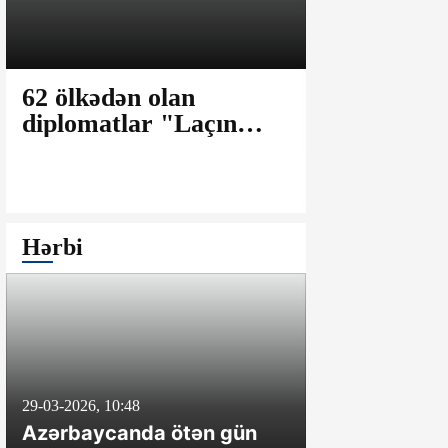
62 ölkədən olan
Laricani: 
diplomatlar "Laçın
fərqli olar
Aqro-Sənaye
uzunmüddə
Parkı"nda olublar
müharibəyə
Hərbi
29-03-2026, 10:48
8-04-2024, 20:47
Azərbaycanda ötən gün
İrəvan təxrib