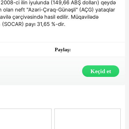
 2008-ci ilin iyulunda (149,66 ABŞ dolları) qeydə
 olan neft "Azəri-Çıraq-Günəşli" (AÇG) yataqlar
ilə çərçivəsində hasil edilir. Müqavilədə
n (SOCAR) payı 31,65 %-dir.
Paylaş:
Keçid et