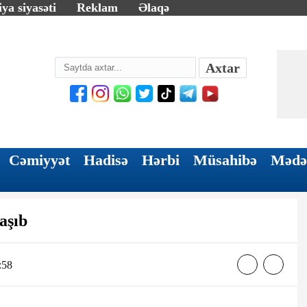
ya siyasəti
Reklam
Əlaqə
Axtar
Cəmiyyət
Hadisə
Hərbi
Müsahibə
Mədə
aşıb
:58