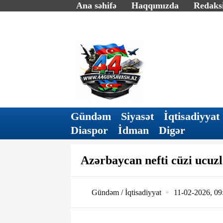
Ana səhifə
Haqqımızda
Redaksi
Gündəm
Siyasət
İqtisadiyyat
Diaspor
İdman
Digər
Azərbaycan nefti cüzi ucuzl
Gündəm / İqtisadiyyat
11-02-2026, 09