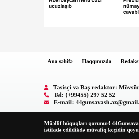
ucuzlaşıb
nümayə
cavab
Ana səhifə
Haqqımızda
Redaksi
Təsisçi və Baş redaktor: Mövs
Tel: (+99455) 297 52 52
E-mail: 44gunsavash.az@gmail
Müəllif hüquqları qorunur! 44Gunsavash
istifadə edildikdə müvafiq keçidin qoyu