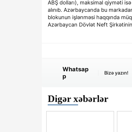
ABŞ dolları), maksimal qiyməti isə
alınıb. Azərbaycanda bu markadan
blokunun işlənməsi haqqında müqav
Azərbaycan Dövlət Neft Şirkətini
Whatsap
Bizə yazın!
p
Digər xəbərlər