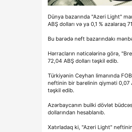
Dünya bazarında "Azeri Light" mar
ABŞ dolları və ya 0,1 % azalaraq 71
Bu barədə neft bazarındakı mənb
Hərracların nəticələrinə görə, "Bre
72,04 ABŞ dolları təşkil edib.
Türkiyənin Ceyhan limanında FOB 
neftinin bir barelinin qiyməti 0,07
təşkil edib.
Azərbaycanın builki dövlət büdcəs
dollarından hesablanıb.
Xatırladaq ki, "Azeri Light" neftin