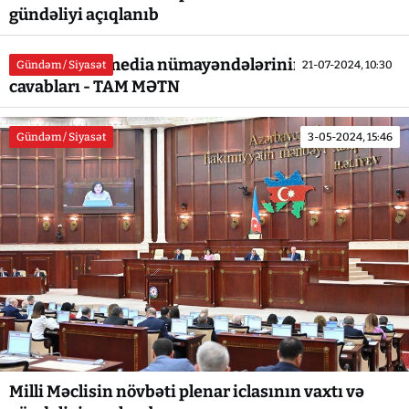
gündəliyi açıqlanıb
Prezidentin media nümayəndələrinin suallarına
Gündəm / Siyasət
21-07-2024, 10:30
cavabları - TAM MƏTN
Gündəm / Siyasət
3-05-2024, 15:46
Milli Məclisin növbəti plenar iclasının vaxtı və