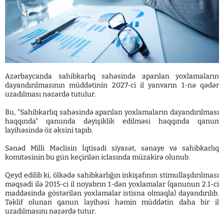
Azərbaycanda sahibkarlıq sahəsində aparılan yoxlamaların
dayandırılmasının müddətinin 2027-ci il yanvarın 1-nə qədər
uzadılması nəzərdə tutulur.
Bu, "Sahibkarlıq sahəsində aparılan yoxlamaların dayandırılması
haqqında" qanunda dəyişiklik edilməsi haqqında qanun
layihəsində öz əksini tapıb.
Sənəd Milli Məclisin İqtisadi siyasət, sənaye və sahibkarlıq
komitəsinin bu gün keçirilən iclasında müzakirə olunub.
Qeyd edilib ki, ölkədə sahibkarlığın inkişafının stimullaşdırılması
məqsədi ilə 2015-ci il noyabrın 1-dən yoxlamalar (qanunun 2.1-ci
maddəsində göstərilən yoxlamalar istisna olmaqla) dayandırılıb.
Təklif olunan qanun layihəsi həmin müddətin daha bir il
uzadılmasını nəzərdə tutur.