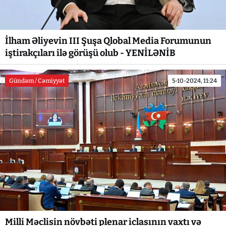
İlham Əliyevin III Şuşa Qlobal Media Forumunun
iştirakçıları ilə görüşü olub - YENİLƏNİB
Gündəm / Cəmiyyət
5-10-2024, 11:24
Milli Məclisin növbəti plenar iclasının vaxtı və