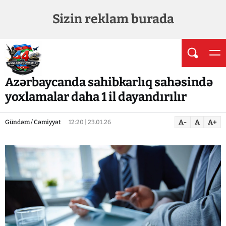
Sizin reklam burada
Azərbaycanda sahibkarlıq sahəsində
yoxlamalar daha 1 il dayandırılır
A-
A
A+
Gündəm / Cəmiyyət
12:20 | 23.01.26