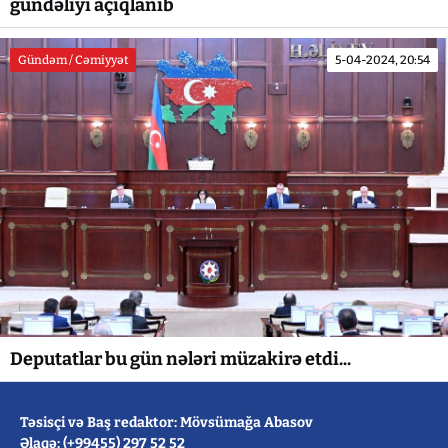
gündəliyi açıqlanıb
Gündəm / Cəmiyyət
5-04-2024, 20:54
Deputatlar bu gün nələri müzakirə etdi...
Təsisçi və Baş redaktor: Mövsümağa Abasov
Əlaqə: (+99455) 297 52 52