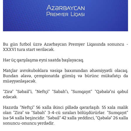
Bu gün futbol üzrə Azərbaycan Premyer Liqasında sonuncu -
XXXVI tura start veriləcək.
Hər üç qarşılaşma eyni saatda başlayacaq.
Matçlar avrokuboklara vəsiqə baxımından əhəmiyyətli olacaq.
Bundan əlavə, çempionatda gümüş və bürünc mükafatçı da
müəyyənləşəcək.
"Zirə" "Səbail"i, "Neftçi" "Sabah"ı, "Sumqayıt" "Qəbələ"ni qəbul
edəcək.
Hazırda "Neftçi" 56 xalla ikinci pillədə qərarlaşıb. 55 xala malik
olan "Zirə" və "Sabah" 3-4-cü sıraları bölüşdürürlər. "Sumqayıt"
isə 54 xalla beşincidir. "Səbail" 42 xalla yeddinci, "Qəbələ" 26 xalla
sonuncu-onuncu yerdədir.