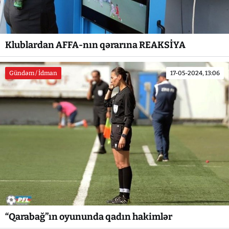
Klublardan AFFA-nın qərarına REAKSİYA
Gündəm / İdman
17-05-2024, 13:06
“Qarabağ”ın oyununda qadın hakimlər