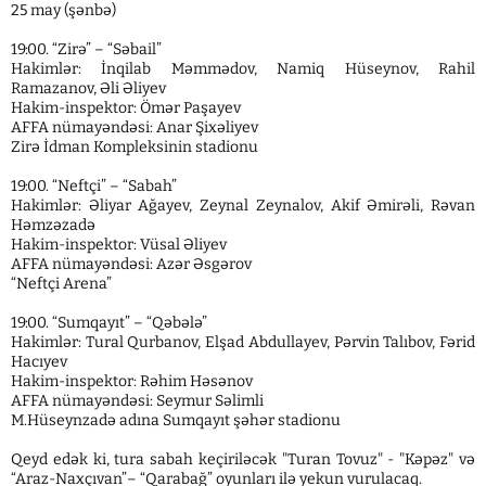
25 may (şənbə)
19:00. “Zirə” – “Səbail”
Hakimlər: İnqilab Məmmədov, Namiq Hüseynov, Rahil
Ramazanov, Əli Əliyev
Hakim-inspektor: Ömər Paşayev
AFFA nümayəndəsi: Anar Şixəliyev
Zirə İdman Kompleksinin stadionu
19:00. “Neftçi” – “Sabah”
Hakimlər: Əliyar Ağayev, Zeynal Zeynalov, Akif Əmirəli, Rəvan
Həmzəzadə
Hakim-inspektor: Vüsal Əliyev
AFFA nümayəndəsi: Azər Əsgərov
“Neftçi Arena”
19:00. “Sumqayıt” – “Qəbələ”
Hakimlər: Tural Qurbanov, Elşad Abdullayev, Pərvin Talıbov, Fərid
Hacıyev
Hakim-inspektor: Rəhim Həsənov
AFFA nümayəndəsi: Seymur Səlimli
M.Hüseynzadə adına Sumqayıt şəhər stadionu
Qeyd edək ki, tura sabah keçiriləcək "Turan Tovuz" - "Kəpəz" və
“Araz-Naxçıvan”– “Qarabağ” oyunları ilə yekun vurulacaq.