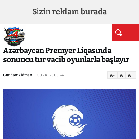
Sizin reklam burada
Azərbaycan Premyer Liqasında
sonuncu tur vacib oyunlarla başlayır
A-
A
A+
Gündəm / İdman
09:24 | 25.05.24