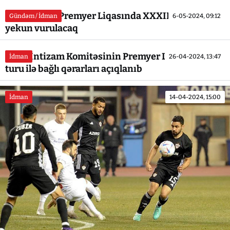
Azərbaycan Premyer Liqasında XXXIII tura bu gün
Gündəm / İdman
6-05-2024, 09:12
yekun vurulacaq
AFFA İntizam Komitəsinin Premyer Liqanın XXXI
İdman
26-04-2024, 13:47
turu ilə bağlı qərarları açıqlanıb
İdman
14-04-2024, 15:00