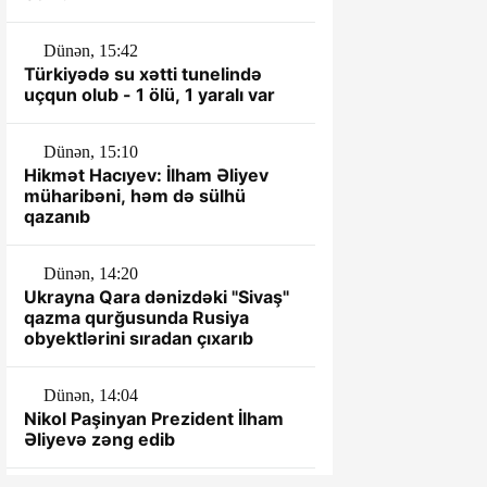
Dünən, 15:42
Türkiyədə su xətti tunelində
uçqun olub - 1 ölü, 1 yaralı var
Dünən, 15:10
Hikmət Hacıyev: İlham Əliyev
müharibəni, həm də sülhü
qazanıb
Dünən, 14:20
Ukrayna Qara dənizdəki "Sivaş"
qazma qurğusunda Rusiya
obyektlərini sıradan çıxarıb
Dünən, 14:04
Nikol Paşinyan Prezident İlham
Əliyevə zəng edib