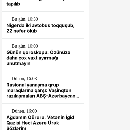
tapılıb
Bu gün, 10:30
Nigerdə iki avtobus toqquşub,
22 nəfər ölüb
Bu gün, 10:00
Günün qoroskopu: Özünüzə
daha çox vaxt ayırmağı
unutmayın
Dünən, 16:03
Rasional yanaşma qrup
maraqlarına qarşı: Vaşinqton
razılaşmaları ABŞ-Azərbaycan
münasibətlərində yeni dövrün
əsası kimi
Dünən, 16:00
Ağdamın Qüruru, Vətənin İgid
Qazisi Həci Azərə Ürək
Sözlərim