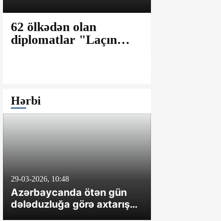
62 ölkədən olan
Laricani: 
diplomatlar "Laçın
fərqli olar
Aqro-Sənaye
uzunmüddə
Parkı"nda olublar
müharibəyə
Hərbi
29-03-2026, 10:48
8-04-2024, 20:47
Azərbaycanda ötən gün
İrəvan təxrib
dələduzluğa görə axtarışda
çəkməsə, O
olan üç nəfər saxlanılıb
hərəkətə ke