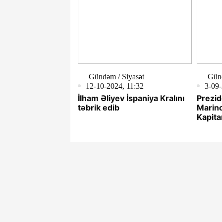
Gündəm / Siyasət
Günd
12-10-2024, 11:32
3-09-
İlham Əliyev İspaniya Kralını
Prezid
təbrik edib
Marin
Kapita
göndə