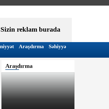
Sizin reklam burada
niyyət
Araşdırma
Səhiyyə
Araşdırma