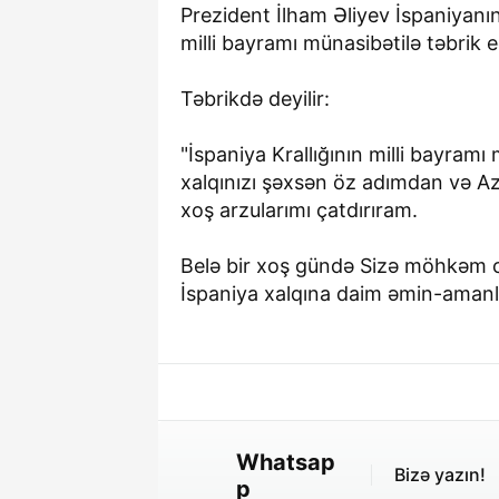
Prezident İlham Əliyev İspaniyanın 
milli bayramı münasibətilə təbrik e
Təbrikdə deyilir:
"İspaniya Krallığının milli bayramı
xalqınızı şəxsən öz adımdan və Az
xoş arzularımı çatdırıram.
Belə bir xoş gündə Sizə möhkəm can
İspaniya xalqına daim əmin-amanlıq
Whatsap
Bizə yazın!
p