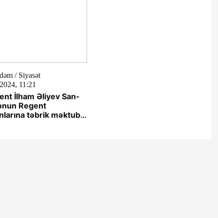
əm / Siyasət
2024, 11:21
ent İlham Əliyev San-
onun Regent
nlarına təbrik məktubu
rib