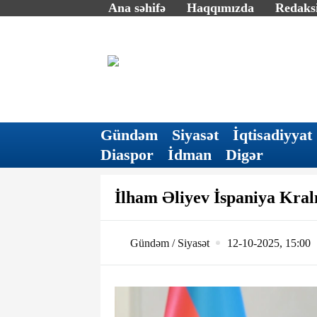
Ana səhifə
Haqqımızda
Redaksi
Gündəm
Siyasət
İqtisadiyyat
Diaspor
İdman
Digər
İlham Əliyev İspaniya Kralı
Gündəm / Siyasət
12-10-2025, 15:00