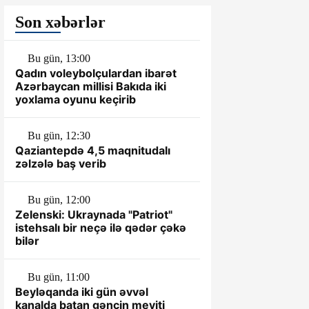
Son xəbərlər
Bu gün, 13:00
Qadın voleybolçulardan ibarət
Azərbaycan millisi Bakıda iki
yoxlama oyunu keçirib
Bu gün, 12:30
Qaziantepdə 4,5 maqnitudalı
zəlzələ baş verib
Bu gün, 12:00
Zelenski: Ukraynada "Patriot"
istehsalı bir neçə ilə qədər çəkə
bilər
Bu gün, 11:00
Beyləqanda iki gün əvvəl
kanalda batan gəncin meyiti