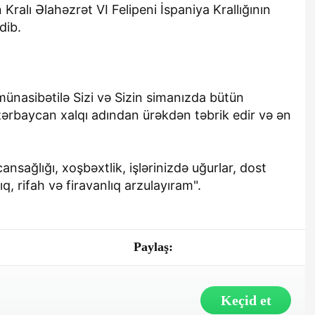
Kralı Əlahəzrət VI Felipeni İspaniya Krallığının
dib.
 münasibətilə Sizi və Sizin simanızda bütün
ərbaycan xalqı adından ürəkdən təbrik edir və ən
sağlığı, xoşbəxtlik, işlərinizdə uğurlar, dost
, rifah və firavanlıq arzulayıram".
Paylaş:
Keçid et