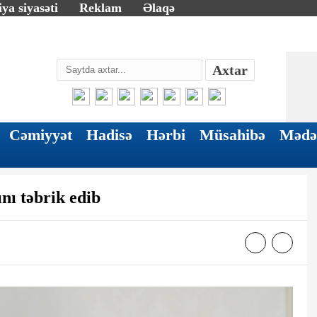
ya siyasəti
Reklam
Əlaqə
Axtar
Cəmiyyət
Hadisə
Hərbi
Müsahibə
Mədə
nı təbrik edib