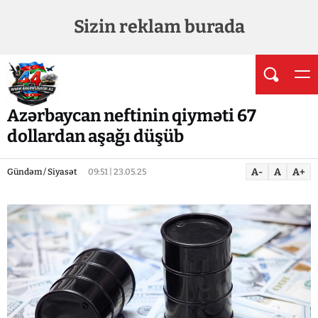
Sizin reklam burada
Azərbaycan neftinin qiyməti 67
dollardan aşağı düşüb
A-
A
A+
Gündəm / Siyasət
09:51 | 23.05.25