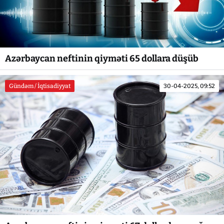
Azərbaycan neftinin qiyməti 65 dollara düşüb
Gündəm / İqtisadiyyat
30-04-2025, 09:52