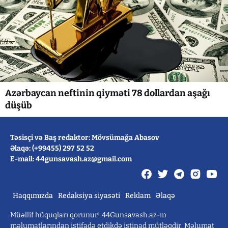
Azərbaycan neftinin qiyməti 78 dollardan aşağı
düşüb
Təsisçi və Baş redaktor: Mövsümağa Abasov
Əlaqə: (+99455) 297 52 52
E-mail: 44gunsavash.az@gmail.com
Haqqımızda
Redaksiya siyasəti
Reklam
Əlaqə
Müəllif hüquqları qorunur! 44Gunsavash.az-ın
məlumatlarından istifadə etdikdə istinad mütləqdir. Məlumat