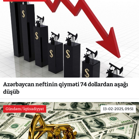
Azərbaycan neftinin qiyməti 74 dollardan aşağı
düşüb
Gündəm / İqtisadiyyat
13-02-2025, 09:51