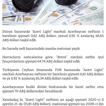
Dünya bazarında "Azeri Light" markalı Azərbaycan neftinin 1
barelinin qiyməti 0,62 ABŞ dolları, yaxud 0,92 % azalaraq 66,65
ABŞ dolları təşkil edib.
Bu barədə neft bazarındakı mənbə məlumat yayıb.
Hərracların nəticələrinə görə, “Brent” markalı neftin iyul
fyuçerslərinin qiyməti 64,74 ABŞ dolları təşkil edib.
Türkiyənin Ceyhan limanında FOB bazasında “Azeri Light”
markalı Azərbaycan neftinin bir barelinin qiyməti 0,61 ABŞ dolları
və ya 0,92 % azalaraq 65,34 ABŞ dolları təşkil edib.
Azərbaycanın builki dövlət büdcəsində bir barel neftin orta
qiyməti 70 ABŞ dollarından hesablanıb.
Xatırladaq ki, "Azeri Light" neftinin ən aşağı qiyməti 2020-ci il
aprelin 21-də (15,81 ABŞ dolları), maksimal qiyməti isə 2008-ci ilin