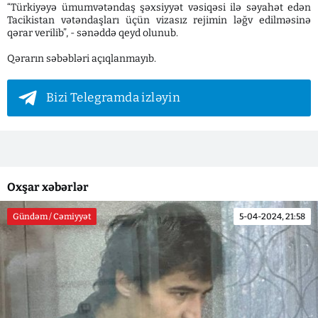
“Türkiyəyə ümumvətəndaş şəxsiyyət vəsiqəsi ilə səyahət edən
Tacikistan vətəndaşları üçün vizasız rejimin ləğv edilməsinə
qərar verilib”, - sənəddə qeyd olunub.
Qərarın səbəbləri açıqlanmayıb.
Bizi Telegramda izləyin
Oxşar xəbərlər
Gündəm / Cəmiyyət
5-04-2024, 21:58