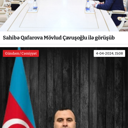
Sahibə Qafarova Mövlud Çavuşoğlu ilə görüşüb
Gündəm / Cəmiyyət
4-04-2024, 15:08