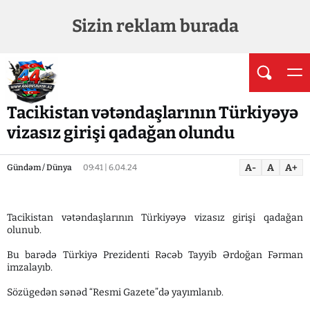
Sizin reklam burada
Tacikistan vətəndaşlarının Türkiyəyə
vizasız girişi qadağan olundu
A-
A
A+
Gündəm / Dünya
09:41 | 6.04.24
Tacikistan vətəndaşlarının Türkiyəyə vizasız girişi qadağan
olunub.
Bu barədə Türkiyə Prezidenti Rəcəb Tayyib Ərdoğan Fərman
imzalayıb.
Sözügedən sənəd “Resmi Gazete”də yayımlanıb.