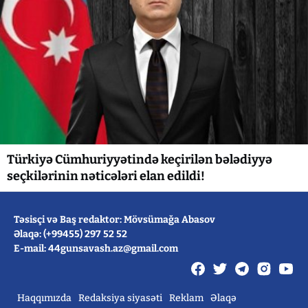
Türkiyə Cümhuriyyətində keçirilən bələdiyyə
seçkilərinin nəticələri elan edildi!
Təsisçi və Baş redaktor: Mövsümağa Abasov
Əlaqə: (+99455) 297 52 52
E-mail: 44gunsavash.az@gmail.com
Haqqımızda
Redaksiya siyasəti
Reklam
Əlaqə