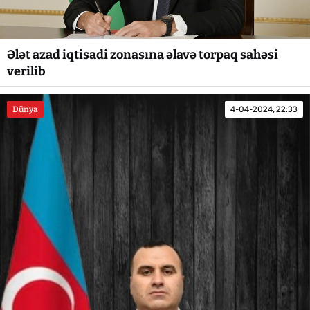
Ələt azad iqtisadi zonasına əlavə torpaq sahəsi
verilib
Dünya
4-04-2024, 22:33