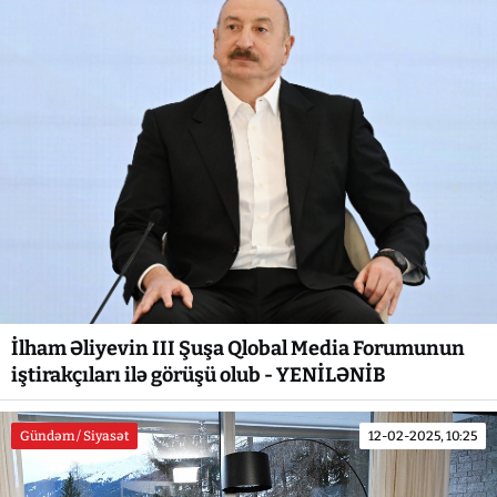
İlham Əliyevin III Şuşa Qlobal Media Forumunun
iştirakçıları ilə görüşü olub - YENİLƏNİB
Gündəm / Siyasət
12-02-2025, 10:25