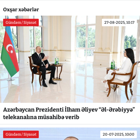
Oxşar xəbərlər
Gündəm / Siyasət
27-08-2025, 10:17
Azərbaycan Prezidenti İlham Əliyev “Əl-Ərəbiyyə”
telekanalına müsahibə verib
Gündəm / Siyasət
20-07-2025, 10:00