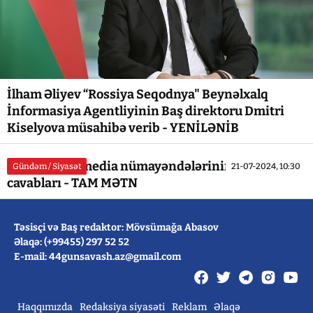
İlham Əliyev “Rossiya Seqodnya" Beynəlxalq
İnformasiya Agentliyinin Baş direktoru Dmitri
Kiselyova müsahibə verib - YENİLƏNİB
Prezidentin media nümayəndələrinin suallarına
Gündəm / Siyasət
21-07-2024, 10:30
cavabları - TAM MƏTN
Təsisçi və Baş redaktor: Mövsümağa Abasov
Əlaqə: (+99455) 297 52 52
E-mail: 44gunsavash.az@gmail.com
Haqqımızda
Redaksiya siyasəti
Reklam
Əlaqə