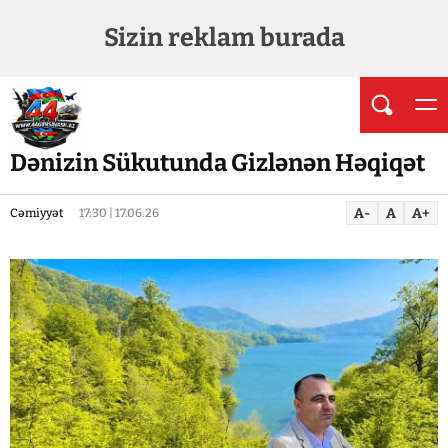
Sizin reklam burada
Dənizin Sükutunda Gizlənən Həqiqət
A-
A
A+
Cəmiyyət
17:30 | 17.06.26