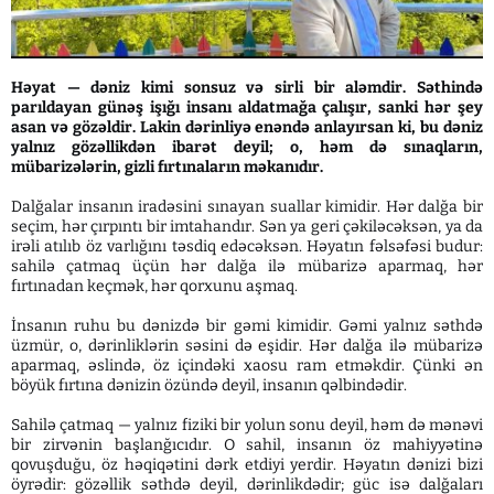
Həyat — dəniz kimi sonsuz və sirli bir aləmdir. Səthində
parıldayan günəş işığı insanı aldatmağa çalışır, sanki hər şey
asan və gözəldir. Lakin dərinliyə enəndə anlayırsan ki, bu dəniz
yalnız gözəllikdən ibarət deyil; o, həm də sınaqların,
mübarizələrin, gizli fırtınaların məkanıdır.
Dalğalar insanın iradəsini sınayan suallar kimidir. Hər dalğa bir
seçim, hər çırpıntı bir imtahandır. Sən ya geri çəkiləcəksən, ya da
irəli atılıb öz varlığını təsdiq edəcəksən. Həyatın fəlsəfəsi budur:
sahilə çatmaq üçün hər dalğa ilə mübarizə aparmaq, hər
fırtınadan keçmək, hər qorxunu aşmaq.
İnsanın ruhu bu dənizdə bir gəmi kimidir. Gəmi yalnız səthdə
üzmür, o, dərinliklərin səsini də eşidir. Hər dalğa ilə mübarizə
aparmaq, əslində, öz içindəki xaosu ram etməkdir. Çünki ən
böyük fırtına dənizin özündə deyil, insanın qəlbindədir.
Sahilə çatmaq — yalnız fiziki bir yolun sonu deyil, həm də mənəvi
bir zirvənin başlanğıcıdır. O sahil, insanın öz mahiyyətinə
qovuşduğu, öz həqiqətini dərk etdiyi yerdir. Həyatın dənizi bizi
öyrədir: gözəllik səthdə deyil, dərinlikdədir; güc isə dalğaları