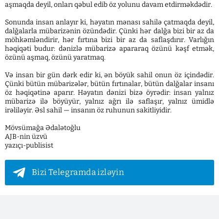
aşmaqda deyil, onları qəbul edib öz yolunu davam etdirməkdədir.
Sonunda insan anlayır ki, həyatın mənası sahilə çatmaqda deyil,
dalğalarla mübarizənin özündədir. Çünki hər dalğa bizi bir az da
möhkəmləndirir, hər fırtına bizi bir az da saflaşdırır. Varlığın
həqiqəti budur: dənizlə mübarizə apararaq özünü kəşf etmək,
özünü aşmaq, özünü yaratmaq.
Və insan bir gün dərk edir ki, ən böyük sahil onun öz içindədir.
Çünki bütün mübarizələr, bütün fırtınalar, bütün dalğalar insanı
öz həqiqətinə aparır. Həyatın dənizi bizə öyrədir: insan yalnız
mübarizə ilə böyüyür, yalnız ağrı ilə saflaşır, yalnız ümidlə
irəliləyir. Əsl sahil — insanın öz ruhunun sakitliyidir.
Mövsümağa Ədalətoğlu
AJB-nin üzvü
yazıçı-publisist
Bizi Telegramda izləyin