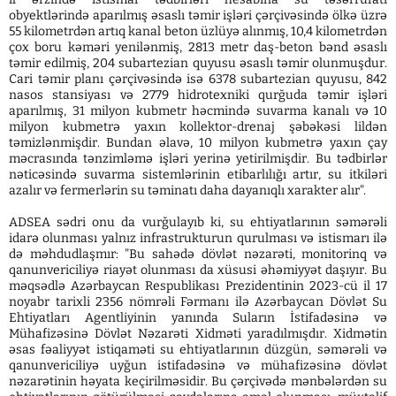
obyektlərində aparılmış əsaslı təmir işləri çərçivəsində ölkə üzrə
55 kilometrdən artıq kanal beton üzlüyə alınmış, 10,4 kilometrdən
çox boru kəməri yenilənmiş, 2813 metr daş-beton bənd əsaslı
təmir edilmiş, 204 subartezian quyusu əsaslı təmir olunmuşdur.
Cari təmir planı çərçivəsində isə 6378 subartezian quyusu, 842
nasos stansiyası və 2779 hidrotexniki qurğuda təmir işləri
aparılmış, 31 milyon kubmetr həcmində suvarma kanalı və 10
milyon kubmetrə yaxın kollektor-drenaj şəbəkəsi lildən
təmizlənmişdir. Bundan əlavə, 10 milyon kubmetrə yaxın çay
məcrasında tənzimləmə işləri yerinə yetirilmişdir. Bu tədbirlər
nəticəsində suvarma sistemlərinin etibarlılığı artır, su itkiləri
azalır və fermerlərin su təminatı daha dayanıqlı xarakter alır".
ADSEA sədri onu da vurğulayıb ki, su ehtiyatlarının səmərəli
idarə olunması yalnız infrastrukturun qurulması və istismarı ilə
də məhdudlaşmır: "Bu sahədə dövlət nəzarəti, monitorinq və
qanunvericiliyə riayət olunması da xüsusi əhəmiyyət daşıyır. Bu
məqsədlə Azərbaycan Respublikası Prezidentinin 2023-cü il 17
noyabr tarixli 2356 nömrəli Fərmanı ilə Azərbaycan Dövlət Su
Ehtiyatları Agentliyinin yanında Suların İstifadəsinə və
Mühafizəsinə Dövlət Nəzarəti Xidməti yaradılmışdır. Xidmətin
əsas fəaliyyət istiqaməti su ehtiyatlarının düzgün, səmərəli və
qanunvericiliyə uyğun istifadəsinə və mühafizəsinə dövlət
nəzarətinin həyata keçirilməsidir. Bu çərçivədə mənbələrdən su