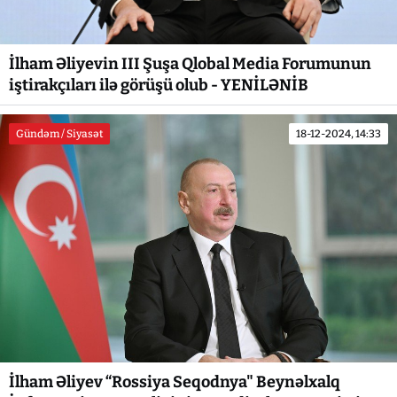
İlham Əliyevin III Şuşa Qlobal Media Forumunun
iştirakçıları ilə görüşü olub - YENİLƏNİB
Gündəm / Siyasət
18-12-2024, 14:33
İlham Əliyev “Rossiya Seqodnya" Beynəlxalq