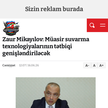
Sizin reklam burada
Zaur Mikayılov: Müasir suvarma
texnologiyalarının tətbiqi
genişləndiriləcək
A-
A
A+
Cəmiyyət
12:07 | 16.06.26