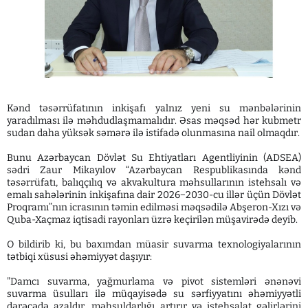
Kənd təsərrüfatının inkişafı yalnız yeni su mənbələrinin
yaradılması ilə məhdudlaşmamalıdır. Əsas məqsəd hər kubmetr
sudan daha yüksək səmərə ilə istifadə olunmasına nail olmaqdır.
Bunu Azərbaycan Dövlət Su Ehtiyatları Agentliyinin (ADSEA)
sədri Zaur Mikayılov “Azərbaycan Respublikasında kənd
təsərrüfatı, balıqçılıq və akvakultura məhsullarının istehsalı və
emalı sahələrinin inkişafına dair 2026−2030-cu illər üçün Dövlət
Proqramı”nın icrasının təmin edilməsi məqsədilə Abşeron-Xızı və
Quba-Xaçmaz iqtisadi rayonları üzrə keçirilən müşavirədə deyib.
O bildirib ki, bu baxımdan müasir suvarma texnologiyalarının
tətbiqi xüsusi əhəmiyyət daşıyır:
"Damcı suvarma, yağmurlama və pivot sistemləri ənənəvi
suvarma üsulları ilə müqayisədə su sərfiyyatını əhəmiyyətli
dərəcədə azaldır, məhsuldarlığı artırır və istehsalat gəlirlərini