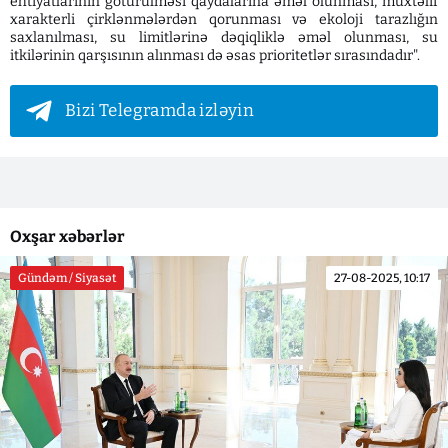
ehtiyatlarının götürülməsi qaydalarına əməl olunması, müxtəlif
xarakterli çirklənmələrdən qorunması və ekoloji tarazlığın
saxlanılması, su limitlərinə dəqiqliklə əməl olunması, su
itkilərinin qarşısının alınması də əsas prioritetlər sırasındadır".
Bizi Telegramda izləyin
Oxşar xəbərlər
Gündəm / Siyasət
27-08-2025, 10:17