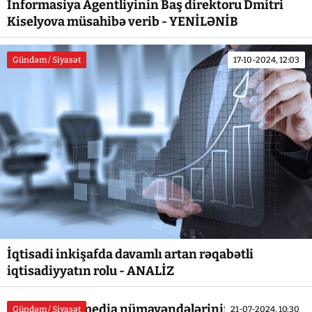
İnformasiya Agentliyinin Baş direktoru Dmitri
Kiselyova müsahibə verib - YENİLƏNİB
Gündəm / Siyasət
17-10-2024, 12:03
İqtisadi inkişafda davamlı artan rəqabətli
iqtisadiyyatın rolu - ANALİZ
Prezidentin media nümayəndələrinin suallarına
Gündəm / Siyasət
21-07-2024, 10:30