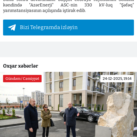
kəndində "AzərEnerji" ASC-nin 330 kV-luq "Şəfəq"
yarımstansiyasının açılışında iştirak edib.
Bizi Telegramda izləyin
Oxşar xəbərlər
Gündəm / Cəmiyyət
24-12-2025, 19:14