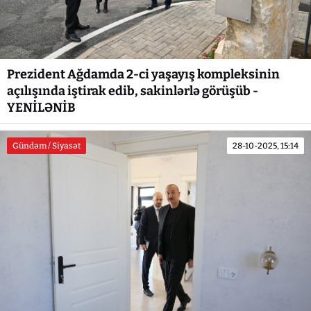
Prezident Ağdamda 2-ci yaşayış kompleksinin
açılışında iştirak edib, sakinlərlə görüşüb -
YENİLƏNİB
Gündəm / Siyasət
28-10-2025, 15:14