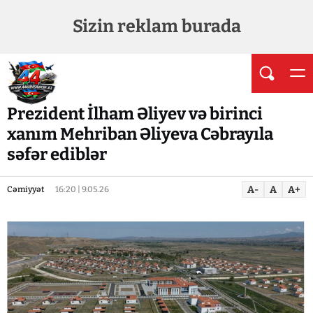
Sizin reklam burada
Prezident İlham Əliyev və birinci
xanım Mehriban Əliyeva Cəbrayıla
səfər ediblər
A-
A
A+
Cəmiyyət
16:20 | 9.05.26