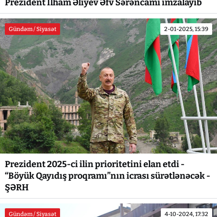
Prezident İlham Əliyev Əfv Sərəncamı imzalayıb
Gündəm / Siyasət
2-01-2025, 15:39
Prezident 2025-ci ilin prioritetini elan etdi -
“Böyük Qayıdış proqramı”nın icrası sürətlənəcək -
ŞƏRH
Gündəm / Siyasət
4-10-2024, 17:32