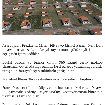
Azərbaycan Prezidenti İlham Əliyev və birinci xanım Mehriban
Əliyeva mayın 9-da Cəbrayıl rayonunun Şükürbəyli kəndinin
açılışında iştirak ediblər.
Dövlət başçısı və birinci xanım 360 şagird yerlik məktəb
binasında və kənddə inşa edilmiş fərdi evlərdə yaradılmış şəraitlə
tanış olub, buraya köçən sakinlərlə görüşüblər.
Prezident İlham Əliyev sakinlərə evlərin açarlarını təqdim edib.
Sonra Prezident İlham Əliyev və birinci xanım Mehriban Əliyeva
150 çarpayılıq Cəbrayıl Rayon Mərkəzi Xəstəxanasının binasının
tikintisi ilə tanış olublar.
Daha sonra dövlətimizin başçısı Cəbrayıl rayonunun Soltanlı