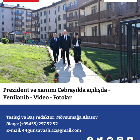
Prezident və xanımı Cəbrayılda açılışda -
Yenilənib - Video - Fotolar
Təsisçi və Baş redaktor: Mövsümağa Abasov
Əlaqə: (+99455) 297 52 52
E-mail: 44gunsavash.az@gmail.com