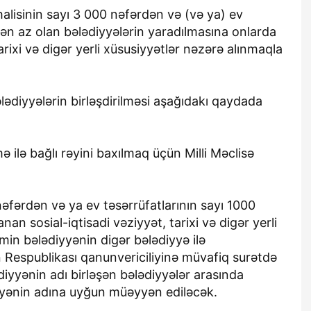
alisinin sayı 3 000 nəfərdən və (və ya) ev
dən az olan bələdiyyələrin yaradılmasına onlarda
arixi və digər yerli xüsusiyyətlər nəzərə alınmaqla
ədiyyələrin birləşdirilməsi aşağıdakı qaydada
mə ilə bağlı rəyini baxılmaq üçün Milli Məclisə
 nəfərdən və ya ev təsərrüfatlarının sayı 1000
n sosial-iqtisadi vəziyyət, tarixi və digər yerli
min bələdiyyənin digər bələdiyyə ilə
an Respublikası qanunvericiliyinə müvafiq surətdə
iyyənin adı birləşən bələdiyyələr arasında
iyyənin adına uyğun müəyyən ediləcək.