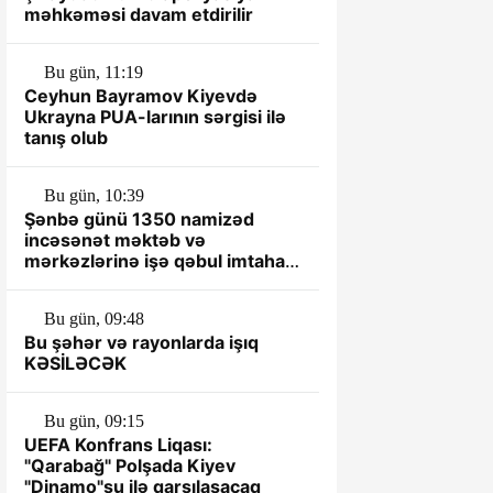
məhkəməsi davam etdirilir
Bu gün, 11:19
Ceyhun Bayramov Kiyevdə
Ukrayna PUA-larının sərgisi ilə
tanış olub
Bu gün, 10:39
Şənbə günü 1350 namizəd
incəsənət məktəb və
mərkəzlərinə işə qəbul imtahanı
verəcək
Bu gün, 09:48
Bu şəhər və rayonlarda işıq
KƏSİLƏCƏK
Bu gün, 09:15
UEFA Konfrans Liqası:
"Qarabağ" Polşada Kiyev
"Dinamo"su ilə qarşılaşacaq