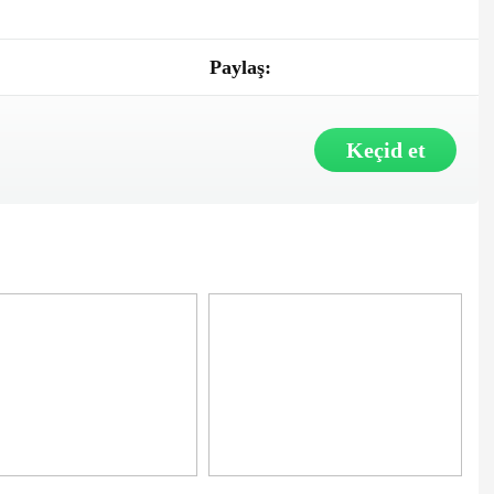
Paylaş:
Keçid et