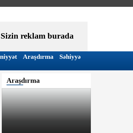
Sizin reklam burada
niyyət
Araşdırma
Səhiyyə
Araşdırma