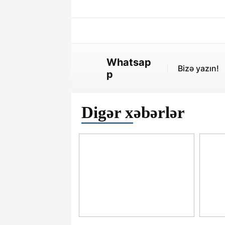
Whatsap
Bizə yazın!
p
Digər xəbərlər