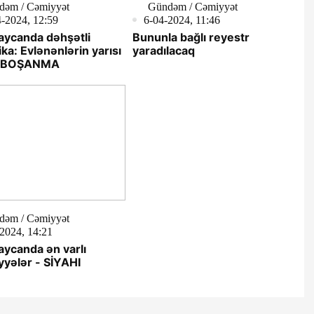
dəm / Cəmiyyət
Gündəm / Cəmiyyət
-2024, 12:59
6-04-2024, 11:46
aycanda dəhşətli
Bununla bağlı reyestr
ika: Evlənənlərin yarısı
yaradılacaq
r BOŞANMA
dəm / Cəmiyyət
2024, 14:21
ycanda ən varlı
yyələr - SİYAHI