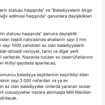
ərin statusu haqqında” və “Bələdiyyələrin birgə
ə ləğv edilməsi haqqında” qanunlara dəyişiklikləri
ərin statusu haqqında” qanuna dəyişiklik
nidən təşkili nəticəsində əhalisinin sayı 3 min
n sayı 1000 vahiddən az olan bələdiyyələrin
l-iqtisadi vəziyyət, tarixi və digər yerli
l veriləcək. Nəzərdə tutulan ev təsərrüfatlarının
n etdiyi qaydada aparılacaq.
sonuncu bələdiyyə seçkilərinin keçirildiyi ildən
alisinin sayı 3 000 nəfərdən və ya ev
ən az olan bələdiyyələr onlarda yaranan sosial-
erli xüsusiyyətlər nəzərə alınmaqla Milli Məclisin
diriləcək.