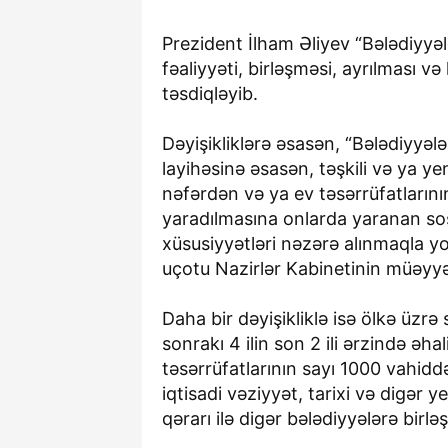
Prezident İlham Əliyev “Bələdiyyəl
fəaliyyəti, birləşməsi, ayrılması v
təsdiqləyib.
Dəyişikliklərə əsasən, “Bələdiyyəl
layihəsinə əsasən, təşkili və ya ye
nəfərdən və ya ev təsərrüfatlarını
yaradılmasına onlarda yaranan sosia
xüsusiyyətləri nəzərə alınmaqla yo
uçotu Nazirlər Kabinetinin müəyyə
Daha bir dəyişikliklə isə ölkə üzrə 
sonrakı 4 ilin son 2 ili ərzində əh
təsərrüfatlarının sayı 1000 vahidd
iqtisadi vəziyyət, tarixi və digər y
qərarı ilə digər bələdiyyələrə birləş