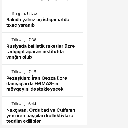
Bu gün, 08:52
Bakıda yalnız üç istiqamətdə
tıxac yaranıb
Dünən, 17:38
Rusiyada ballistik raketlər üzrə
tədqiqat aparan institutda
yanğın olub
Dünən, 17:15
Pezeşkian: İran Qəzza üzrə
danışıqlarda HƏMAS-ın
mövqeyini dəstəkləyəcək
Dünən, 16:44
Naxçıvan, Ordubad və Culfanın
yeni icra başçıları kollektivlərə
təqdim ediliblər