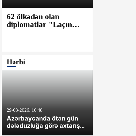
62 ölkədən olan
Laricani: 
diplomatlar "Laçın
fərqli olar
Aqro-Sənaye
uzunmüddə
Parkı"nda olublar
müharibəyə
Hərbi
29-03-2026, 10:48
8-04-2024, 20:47
Azərbaycanda ötən gün
İrəvan təxrib
dələduzluğa görə axtarışda
çəkməsə, O
olan üç nəfər saxlanılıb
hərəkətə ke