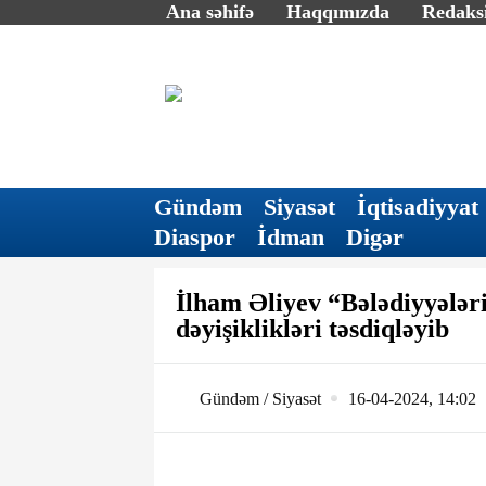
Ana səhifə
Haqqımızda
Redaksi
Gündəm
Siyasət
İqtisadiyyat
Diaspor
İdman
Digər
İlham Əliyev “Bələdiyyələr
dəyişiklikləri təsdiqləyib
Gündəm / Siyasət
16-04-2024, 14:02