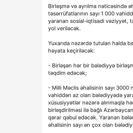
Birləşmə və ayrılma nəticəsində əh
təsərrüfatlarının sayı 1 000 vahid
yaranan sosial-iqtisadi vəziyyət, t
yol veriləcək.
Yuxarıda nəzərdə tutulan halda bəl
həyata keçiriləcək:
- Birləşən hər bir bələdiyyə birləş
təqdim edəcək;
- Milli Məclis əhalisinin sayı 3000
vahiddən az olan bələdiyyədə yarana
xüsusiyyətlər nəzərə alınmaqla hə
birləşdirilməsi ilə bağlı Azərbayc
qərar qəbul edəcək. Yaranan bələd
əhalisinin sayı ən çox olan bələd