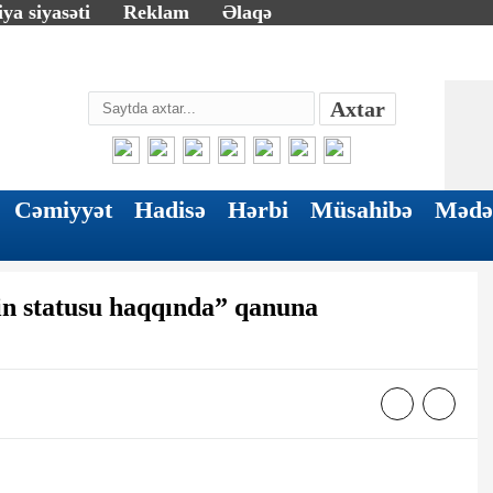
ya siyasəti
Reklam
Əlaqə
Axtar
Cəmiyyət
Hadisə
Hərbi
Müsahibə
Mədə
in statusu haqqında” qanuna