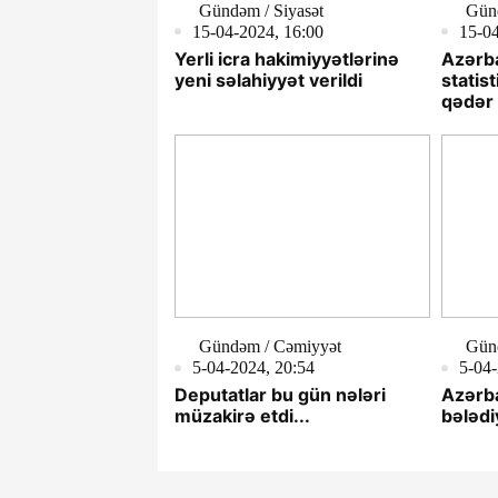
Gündəm / Siyasət
Gün
15-04-2024, 16:00
15-04
Yerli icra hakimiyyətlərinə
Azərb
yeni səlahiyyət verildi
statist
qədə
Gündəm / Cəmiyyət
Gün
5-04-2024, 20:54
5-04-
Deputatlar bu gün nələri
Azərba
müzakirə etdi...
bələdi