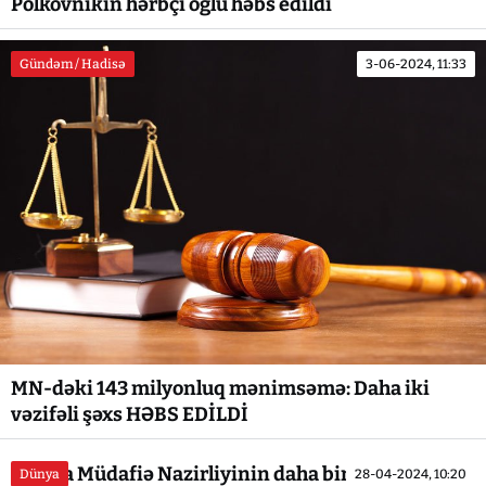
Polkovnikin hərbçi oğlu həbs edildi
Gündəm / Hadisə
3-06-2024, 11:33
MN-dəki 143 milyonluq mənimsəmə: Daha iki
vəzifəli şəxs HƏBS EDİLDİ
Rusiya Müdafiə Nazirliyinin daha bir əməkdaşı
Dünya
28-04-2024, 10:20