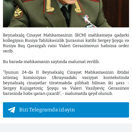
Beynəlxalq Cinayət Məhkəməsinin (BCM) məhkəməyə qədərki
kollegiyası Rusiya Təhlükəsizlik Şurasının katibi Sergey Şoyqu və
Rusiya Baş Qərargah rəisi Valeri Gerasimovun həbsinə order
verib.
Bu barədə məhkəmənin saytında məlumat verilib.
“İyunun 24-də II Beynəlxalq Cinayət Məhkəməsinin ibtidai
istintaq komissiyası Ukraynadakı vəziyyət kontekstində
beynəlxalq cinayətlər törətməkdə şübhəli bilinən iki şəxs -
Sergey Kujugetoviç Şoyqu və Valeri Vasilyeviç Gerasimov
barəsində həbs qərarı çıxarıb”, - məlumatda qeyd olunub.
Bizi Telegramda izləyin