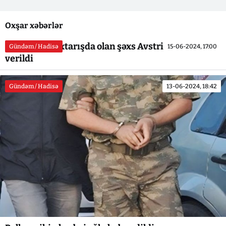
Oxşar xəbərlər
Beynəlxalq axtarışda olan şəxs Avstriyaya təhvil
Gündəm / Hadisə
15-06-2024, 17:00
verildi
Gündəm / Hadisə
13-06-2024, 18:42