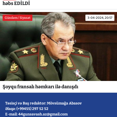
həbs EDİLDİ
Gündəm / Siyasət
3-04-2024, 20:57
Şoyqu fransalı həmkarı ilə danışdı
Təsisçi və Baş redaktor: Mövsümağa Abasov
Əlaqə: (+99455) 297 52 52
E-mail: 44gunsavash.az@gmail.com