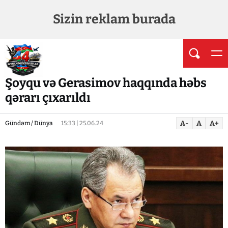
Sizin reklam burada
Şoyqu və Gerasimov haqqında həbs
qərarı çıxarıldı
A-
A
A+
Gündəm / Dünya
15:33 | 25.06.24