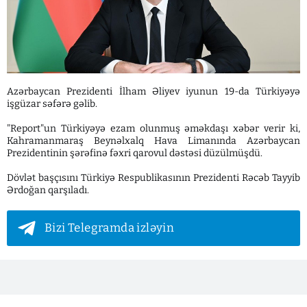
Azərbaycan Prezidenti İlham Əliyev iyunun 19-da Türkiyəyə
işgüzar səfərə gəlib.
"Report"un Türkiyəyə ezam olunmuş əməkdaşı xəbər verir ki,
Kahramanmaraş Beynəlxalq Hava Limanında Azərbaycan
Prezidentinin şərəfinə fəxri qarovul dəstəsi düzülmüşdü.
Dövlət başçısını Türkiyə Respublikasının Prezidenti Rəcəb Tayyib
Ərdoğan qarşıladı.
Bizi Telegramda izləyin