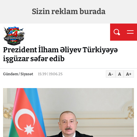
Sizin reklam burada
Prezident İlham Əliyev Türkiyəyə
işgüzar səfər edib
A-
A
A+
Gündəm / Siyasət
15:39 | 19.06.25