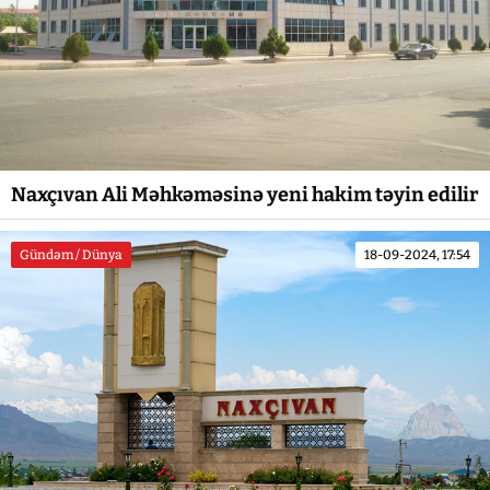
Naxçıvan Ali Məhkəməsinə yeni hakim təyin edilir
Gündəm / Dünya
18-09-2024, 17:54