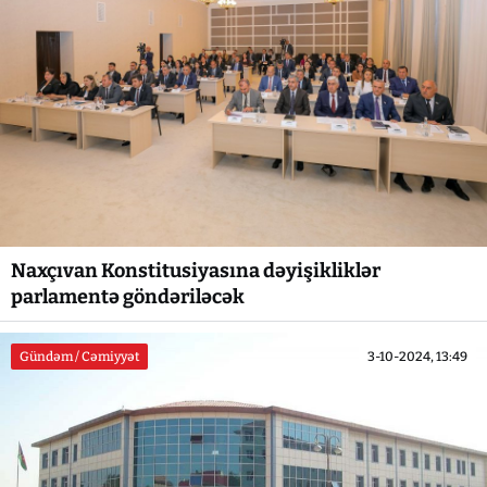
Naxçıvan Konstitusiyasına dəyişikliklər
parlamentə göndəriləcək
Gündəm / Cəmiyyət
3-10-2024, 13:49