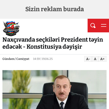
Sizin reklam burada
Naxçıvanda seçkiləri Prezident təyin
edəcək - Konstitusiya dəyişir
A-
A
A+
Gündəm / Cəmiyyət
14:59 | 19.06.25