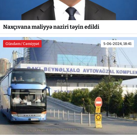
Naxçıvana maliyyə naziri təyin edildi
Gündəm / Cəmiyyət
5-06-2024, 18:41