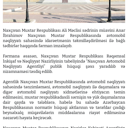
Naxçıvan Muxtar Respublikası Ali Məclisi sədrinin müavini Anar
İbrahimov Naxçıvan Muxtar Respublikasında avtomobil
nəqliyyatı sahəsində idarəetmənin təkmilləşdirilməsi ilə bağlı
tədbirlər haqqında fərman imzalayıb.
Fərmana əsasən, Naxçıvan Muxtar Respublikası Rəqəmsal
İnkişaf və Nəqliyyat Nazirliyinin tabeliyində “Naxçıvan Avtomobil
Nəqliyyatı Agentliyi” publik hüquqi şəxs yaradılıb və
nizamnaməsi təsdiq edilib.
Agentlik Naxçıvan Muxtar Respublikasında avtomobil nəqliyyatı
sahəsində tənzimləməni, avtomobil nəqliyyatı ilə daşımalara və
digər avtomobil nəqliyyatı xidmətlərinə ehtiyacın təmin
edilməsini, muxtar respublikadaxili sərnişin və yük daşımalarına
dair qayda və tələblərə, habelə bu sahədə Azərbaycan
Respublikasının normativ hüquqi aktlarının və tərəfdar çıxdığı
beynəlxalq müqavilələrin müddəalarına riayət edilməsinə
nəzarəti həyata keçirəcək.