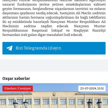
Naxçıvan Muxtar Respublikasının Nazirlər Kabineti Agentliyin
nəzarət funksiyasını yerinə yetirən əməkdaşlarının xidməti
geyim formasının, fərqləndirmə nişanlarının təsvirini və onların
daşınması qaydasını təsdiq edəcək, həmçinin Ali Məclis sədrinin
aktlarının həmin fərmana uyğunlaşdırılması ilə bağlı təkliflərini
iki ay müddətində hazırlayıb Naxçıvan Muxtar Respublikası Ali
Məclisinin sədrinə təqdim edəcək. Naxçıvan Muxtar
Respublikasının Rəqəmsal İnkişaf və Nəqliyyat Nazirliyi
fərmandan irəli gələn digər məsələləri həll edəcək.
Bizi Telegramda izləyin
Oxşar xəbərlər
Gündəm / Cəmiyyət
23-07-2024, 13:51