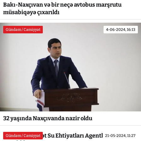
Bakı-Naxçıvan və bir neçə avtobus marşrutu
müsabiqəyə çıxarıldı
Gündəm / Cəmiyyət
4-06-2024, 16:13
32 yaşında Naxçıvanda nazir oldu
Naxçıvan Dövlət Su Ehtiyatları Agentliyinin
Gündəm / Cəmiyyət
21-05-2024, 11:27