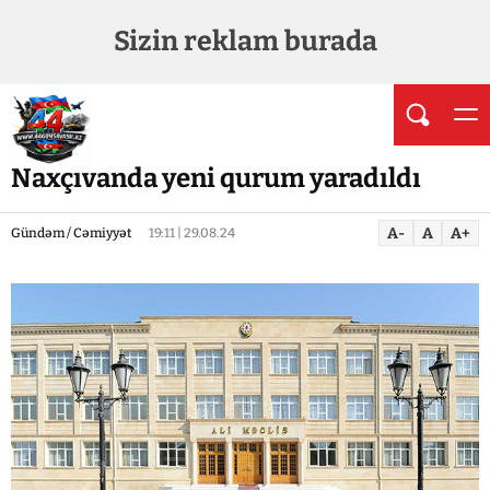
Sizin reklam burada
Naxçıvanda yeni qurum yaradıldı
A-
A
A+
Gündəm / Cəmiyyət
19:11 | 29.08.24