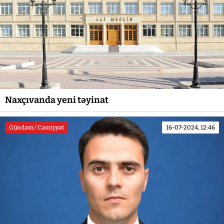
Naxçıvanda yeni təyinat
Gündəm / Cəmiyyət
16-07-2024, 12:46