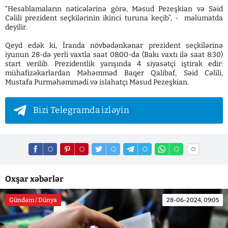
“Hesablamaların nəticələrinə görə, Məsud Pezeşkian və Səid
Cəlili prezident seçkilərinin ikinci turuna keçib”, - məlumatda
deyilir.
Qeyd edək ki, İranda növbədənkənar prezident seçkilərinə
iyunun 28-də yerli vaxtla saat 08:00-da (Bakı vaxtı ilə saat 8:30)
start verilib. Prezidentlik yarışında 4 siyasətçi iştirak edir:
mühafizəkarlardan Məhəmməd Baqer Qalibaf, Səid Cəlili,
Mustafa Purməhəmmədi və islahatçı Məsud Pezeşkian.
Bizi Telegramda izləyin
Oxşar xəbərlər
Gündəm / Dünya
28-06-2024, 09:05