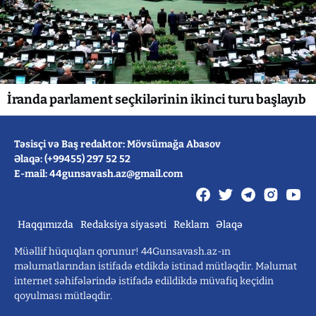
İranda parlament seçkilərinin ikinci turu başlayıb
Təsisçi və Baş redaktor: Mövsümağa Abasov
Əlaqə: (+99455) 297 52 52
E-mail: 44gunsavash.az@gmail.com
Haqqımızda
Redaksiya siyasəti
Reklam
Əlaqə
Müəllif hüquqları qorunur! 44Gunsavash.az-ın
məlumatlarından istifadə etdikdə istinad mütləqdir. Məlumat
internet səhifələrində istifadə edildikdə müvafiq keçidin
qoyulması mütləqdir.