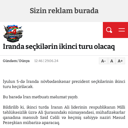
Sizin reklam burada
İranda seçkilərin ikinci turu olacaq
A-
A
A+
Gündəm / Dünya
12:46 | 29.06.24
İyulun 5-də İranda növbədənkənar prezident seçkilərinin ikinci
turu keçiriləcək.
Bu barədə İran mətbuatı məlumat yayıb.
Bildirilib ki, ikinci turda İranın Ali liderinin respublikanın Milli
təhlükəsizlik üzrə Ali Şurasındakı nümayəndəsi, mühafizəkarlar
qanadına mənsub Səid Cəlili və keçmiş səhiyyə naziri Məsud
Pezeşkian mübarizə aparacaq.