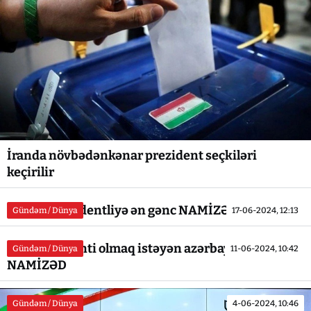
İranda növbədənkənar prezident seçkiləri
keçirilir
İranda prezidentliyə ən gənc NAMİZƏD - DOSYE
Gündəm / Dünya
17-06-2024, 12:13
İran prezidenti olmaq istəyən azərbaycanlı
Gündəm / Dünya
11-06-2024, 10:42
NAMİZƏD
Gündəm / Dünya
4-06-2024, 10:46