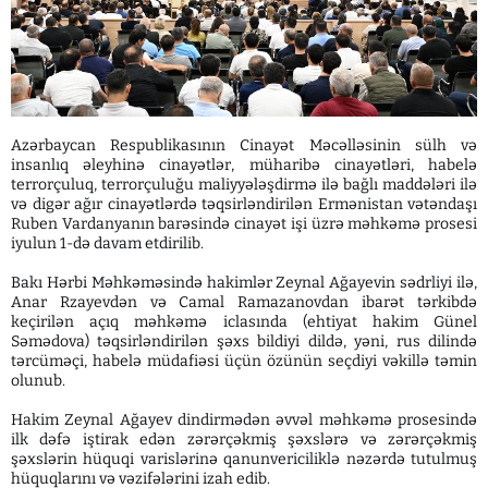
Azərbaycan Respublikasının Cinayət Məcəlləsinin sülh və
insanlıq əleyhinə cinayətlər, müharibə cinayətləri, habelə
terrorçuluq, terrorçuluğu maliyyələşdirmə ilə bağlı maddələri ilə
və digər ağır cinayətlərdə təqsirləndirilən Ermənistan vətəndaşı
Ruben Vardanyanın barəsində cinayət işi üzrə məhkəmə prosesi
iyulun 1-də davam etdirilib.
Bakı Hərbi Məhkəməsində hakimlər Zeynal Ağayevin sədrliyi ilə,
Anar Rzayevdən və Camal Ramazanovdan ibarət tərkibdə
keçirilən açıq məhkəmə iclasında (ehtiyat hakim Günel
Səmədova) təqsirləndirilən şəxs bildiyi dildə, yəni, rus dilində
tərcüməçi, habelə müdafiəsi üçün özünün seçdiyi vəkillə təmin
olunub.
Hakim Zeynal Ağayev dindirmədən əvvəl məhkəmə prosesində
ilk dəfə iştirak edən zərərçəkmiş şəxslərə və zərərçəkmiş
şəxslərin hüquqi varislərinə qanunvericiliklə nəzərdə tutulmuş
hüquqlarını və vəzifələrini izah edib.