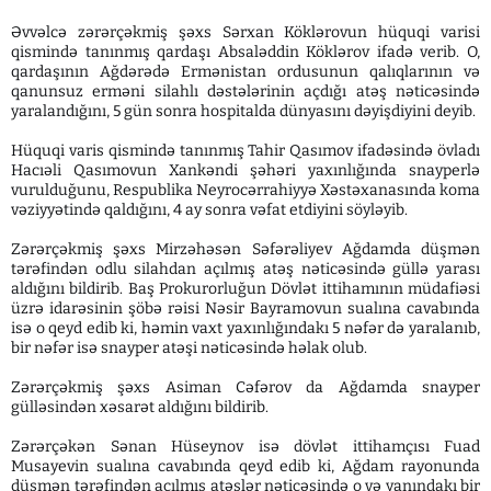
Əvvəlcə zərərçəkmiş şəxs Sərxan Köklərovun hüquqi varisi
qismində tanınmış qardaşı Absaləddin Köklərov ifadə verib. O,
qardaşının Ağdərədə Ermənistan ordusunun qalıqlarının və
qanunsuz erməni silahlı dəstələrinin açdığı atəş nəticəsində
yaralandığını, 5 gün sonra hospitalda dünyasını dəyişdiyini deyib.
Hüquqi varis qismində tanınmış Tahir Qasımov ifadəsində övladı
Hacıəli Qasımovun Xankəndi şəhəri yaxınlığında snayperlə
vurulduğunu, Respublika Neyrocərrahiyyə Xəstəxanasında koma
vəziyyətində qaldığını, 4 ay sonra vəfat etdiyini söyləyib.
Zərərçəkmiş şəxs Mirzəhəsən Səfərəliyev Ağdamda düşmən
tərəfindən odlu silahdan açılmış atəş nəticəsində güllə yarası
aldığını bildirib. Baş Prokurorluğun Dövlət ittihamının müdafiəsi
üzrə idarəsinin şöbə rəisi Nəsir Bayramovun sualına cavabında
isə o qeyd edib ki, həmin vaxt yaxınlığındakı 5 nəfər də yaralanıb,
bir nəfər isə snayper atəşi nəticəsində həlak olub.
Zərərçəkmiş şəxs Asiman Cəfərov da Ağdamda snayper
gülləsindən xəsarət aldığını bildirib.
Zərərçəkən Sənan Hüseynov isə dövlət ittihamçısı Fuad
Musayevin sualına cavabında qeyd edib ki, Ağdam rayonunda
düşmən tərəfindən açılmış atəşlər nəticəsində o və yanındakı bir