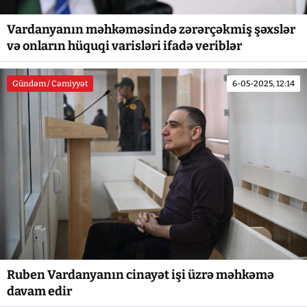
Vardanyanın məhkəməsində zərərçəkmiş şəxslər
və onların hüquqi varisləri ifadə veriblər
Gündəm / Cəmiyyət
6-05-2025, 12:14
Ruben Vardanyanın cinayət işi üzrə məhkəmə
davam edir