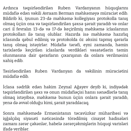
Ardınca təqsirləndirilən Ruben Vardanyanın hüquqlarını
müdafiə edən vəkili Avraam Berman məhkəməyə müraciət edib.
Bildirib ki, iyunun 23-də məhkəmə kollegiyası protokolla tanış
olmaq üçün ona və təqsirləndirilən şəxsə şərait yaradıb və onlar
cari il fevralın 13-də və 17-də keçirilmiş məhkəmə iclaslarının
protokolları ilə tanış olublar. Hazırda isə məhkəmə hazırlıq
iclasında qəbul edilmiş və protokolda öz əksini tapmış qərarla
tanış olmaq istəyirlər. Müdafiə tərəfi, eyni zamanda, həmin
tarixlərdə keçirilən iclaslarda verdikləri vəsatətlərin təmin
olunmasına dair qərarların çıxarışının da onlara verilməsini
xahiş edib.
Təsirləndirilən Ruben Vardanyan da vəkilinin müraciətini
müdafiə edib.
İclasa sədrlik edən hakim Zeynal Ağayev deyib ki, indiyədək
təqsirləndirilən şəxs və onun müdafiəçisi hansı sənədlərlə tanış
olmaq istəyibsə, məhkəmə bunun üçün onlara şərait yaradıb,
yenə də əvvəl olduğu kimi, şərait yaradılacaq.
Sonra məhkəmədə Ermənistanın təcavüzkar müharibəsi və
işğalçılıq siyasəti nəticəsində törədilmiş cinayət hadisələri
zamanı zərər çəkənlər, habelə zərərçəkmişlərin hüquqi varisləri
ifadə veriblər.