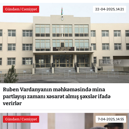
Gündəm / Cəmiyyət
22-04-2025, 14:21
Ruben Vardanyanın məhkəməsində mina
partlayışı zamanı xəsarət almış şəxslər ifadə
verirlər
Gündəm / Cəmiyyət
7-04-2025, 14:55