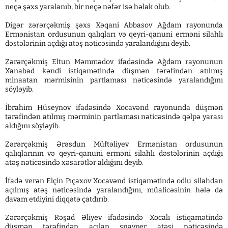
neçə şəxs yaralanıb, bir neçə nəfər isə həlak olub.
Digər zərərçəkmiş şəxs Xəqani Abbasov Ağdam rayonunda
Ermənistan ordusunun qalıqları və qeyri-qanuni erməni silahlı
dəstələrinin açdığı atəş nəticəsində yaralandığını deyib.
Zərərçəkmiş Eltun Məmmədov ifadəsində Ağdam rayonunun
Xanabad kəndi istiqamətində düşmən tərəfindən atılmış
minaatan mərmisinin partlaması nəticəsində yaralandığını
söyləyib.
İbrahim Hüseynov ifadəsində Xocavənd rayonunda düşmən
tərəfindən atılmış mərminin partlaması nəticəsində qəlpə yarası
aldığını söyləyib.
Zərərçəkmiş Ərəsdun Müftəliyev Ermənistan ordusunun
qalıqlarının və qeyri-qanuni erməni silahlı dəstələrinin açdığı
atəş nəticəsində xəsarətlər aldığını deyib.
İfadə verən Elçin Pıçaxov Xocavənd istiqamətində odlu silahdan
açılmış atəş nəticəsində yaralandığını, müalicəsinin hələ də
davam etdiyini diqqətə çatdırıb.
Zərərçəkmiş Rəşad Əliyev ifadəsində Xocalı istiqamətində
düşmən tərəfindən açılan snayper atəşi nəticəsində