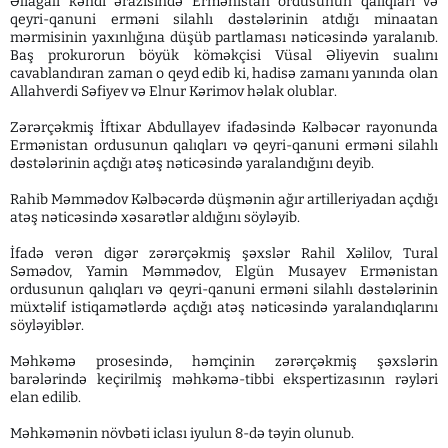
Əliağalı kəndi ərazisində Ermənistan ordusunun qalıqları və
qeyri-qanuni erməni silahlı dəstələrinin atdığı minaatan
mərmisinin yaxınlığına düşüb partlaması nəticəsində yaralanıb.
Baş prokurorun böyük köməkçisi Vüsal Əliyevin sualını
cavablandıran zaman o qeyd edib ki, hadisə zamanı yanında olan
Allahverdi Səfiyev və Elnur Kərimov həlak olublar.
Zərərçəkmiş İftixar Abdullayev ifadəsində Kəlbəcər rayonunda
Ermənistan ordusunun qalıqları və qeyri-qanuni erməni silahlı
dəstələrinin açdığı atəş nəticəsində yaralandığını deyib.
Rahib Məmmədov Kəlbəcərdə düşmənin ağır artilleriyadan açdığı
atəş nəticəsində xəsarətlər aldığını söyləyib.
İfadə verən digər zərərçəkmiş şəxslər Rahil Xəlilov, Tural
Səmədov, Yamin Məmmədov, Elgün Musayev Ermənistan
ordusunun qalıqları və qeyri-qanuni erməni silahlı dəstələrinin
müxtəlif istiqamətlərdə açdığı atəş nəticəsində yaralandıqlarını
söyləyiblər.
Məhkəmə prosesində, həmçinin zərərçəkmiş şəxslərin
barələrində keçirilmiş məhkəmə-tibbi ekspertizasının rəyləri
elan edilib.
Məhkəmənin növbəti iclası iyulun 8-də təyin olunub.