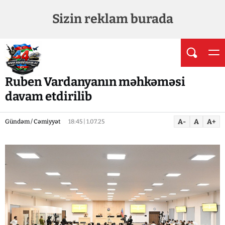
Sizin reklam burada
Ruben Vardanyanın məhkəməsi
davam etdirilib
A-
A
A+
Gündəm / Cəmiyyət
18:45 | 1.07.25