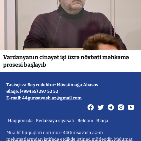
Vardanyanın cinayət işi üzrə növbəti məhkəmə
prosesi başlayıb
Təsisçi və Baş redaktor: Mövsümağa Abasov
Əlaqə: (+99455) 297 52 52
E-mail: 44gunsavash.az@gmail.com
Haqqımızda
Redaksiya siyasəti
Reklam
Əlaqə
Müəllif hüquqları qorunur! 44Gunsavash.az-ın
məlumatlarından istifadə etdikdə istinad mütləqdir. Məlumat