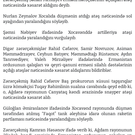
nəticəsində xəsarət aldığını deyib.
Nurlan Zeynalov Xocalıda düşmənin atdığı atəş nəticəsində sol
ayağından yaralandığını söyləyib.
Şəmsi Nəbiyev ifadəsində Xocavənddə artilleriya atəşi
nəticəsində yaralandığını vurğulayıb.
Digər zərərçəkmişlər Rahid Cəfərov, Samir Novruzov, Asiman
Məmmədrzayev, Ceyhun Batıyev, Məmmədtağı Rüstəmov, Aydın
Tanrıvediyev, Valeh Mirzəliyev ifadələrində Ermənistan
ordusunun qalıqları və qeyri-qanuni erməni silahlı dəstələrinin
açdığı atəşlər nəticəsində xəsarət aldıqlarını bildiriblər.
Zərərçəkmiş Rahid Cəfərov Baş prokurorun xüsusi tapşırıqlar
üzrə köməkçisi Tuqay Rəhimlinin sualına cavabında qeyd edib ki,
o, Ağdərə rayonunun Canyataq kəndi ərazisində snayper atəşi
nəticəsində xəsarət alıb.
Güloğlan Əmiraslanov ifadəsində Xocavənd rayonunda düşmən
tərəfindən atılmış “Faqot” tank əleyhinə idarə olunan raketin
partlaması nəticəsində yaralandığını söyləyib.
Zərərçəkmiş Kamran Həsənov ifadə verib ki, Ağdam rayonunun