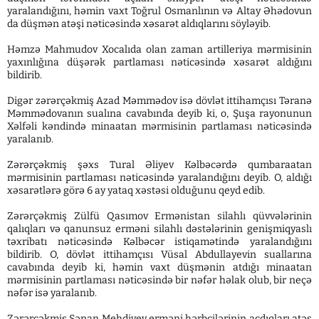
yaralandığını, həmin vaxt Toğrul Osmanlının və Altay Əhədovun
da düşmən atəşi nəticəsində xəsarət aldıqlarını söyləyib.
Həmzə Mahmudov Xocalıda olan zaman artilleriya mərmisinin
yaxınlığına düşərək partlaması nəticəsində xəsarət aldığını
bildirib.
Digər zərərçəkmiş Azad Məmmədov isə dövlət ittihamçısı Təranə
Məmmədovanın sualına cavabında deyib ki, o, Şuşa rayonunun
Xəlfəli kəndində minaatan mərmisinin partlaması nəticəsində
yaralanıb.
Zərərçəkmiş şəxs Tural Əliyev Kəlbəcərdə qumbaraatan
mərmisinin partlaması nəticəsində yaralandığını deyib. O, aldığı
xəsarətlərə görə 6 ay yataq xəstəsi olduğunu qeyd edib.
Zərərçəkmiş Zülfü Qasımov Ermənistan silahlı qüvvələrinin
qalıqları və qanunsuz erməni silahlı dəstələrinin genişmiqyaslı
təxribatı nəticəsində Kəlbəcər istiqamətində yaralandığını
bildirib. O, dövlət ittihamçısı Vüsal Abdullayevin suallarına
cavabında deyib ki, həmin vaxt düşmənin atdığı minaatan
mərmisinin partlaması nəticəsində bir nəfər həlak olub, bir neçə
nəfər isə yaralanıb.
Zərərçəkmiş Sənan Mehdiyev erməni hərbçilərinin açdıqları atəş