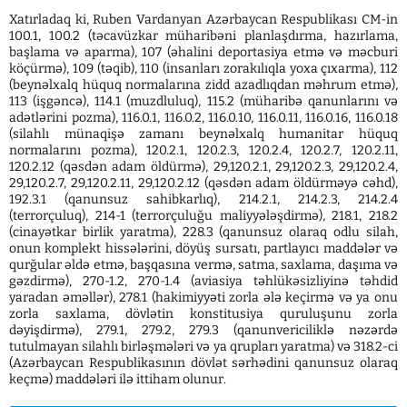
Xatırladaq ki, Ruben Vardanyan Azərbaycan Respublikası CM-in
100.1, 100.2 (təcavüzkar müharibəni planlaşdırma, hazırlama,
başlama və aparma), 107 (əhalini deportasiya etmə və məcburi
köçürmə), 109 (təqib), 110 (insanları zorakılıqla yoxa çıxarma), 112
(beynəlxalq hüquq normalarına zidd azadlıqdan məhrum etmə),
113 (işgəncə), 114.1 (muzdluluq), 115.2 (müharibə qanunlarını və
adətlərini pozma), 116.0.1, 116.0.2, 116.0.10, 116.0.11, 116.0.16, 116.0.18
(silahlı münaqişə zamanı beynəlxalq humanitar hüquq
normalarını pozma), 120.2.1, 120.2.3, 120.2.4, 120.2.7, 120.2.11,
120.2.12 (qəsdən adam öldürmə), 29,120.2.1, 29,120.2.3, 29,120.2.4,
29,120.2.7, 29,120.2.11, 29,120.2.12 (qəsdən adam öldürməyə cəhd),
192.3.1 (qanunsuz sahibkarlıq), 214.2.1, 214.2.3, 214.2.4
(terrorçuluq), 214-1 (terrorçuluğu maliyyələşdirmə), 218.1, 218.2
(cinayətkar birlik yaratma), 228.3 (qanunsuz olaraq odlu silah,
onun komplekt hissələrini, döyüş sursatı, partlayıcı maddələr və
qurğular əldə etmə, başqasına vermə, satma, saxlama, daşıma və
gəzdirmə), 270-1.2, 270-1.4 (aviasiya təhlükəsizliyinə təhdid
yaradan əməllər), 278.1 (hakimiyyəti zorla ələ keçirmə və ya onu
zorla saxlama, dövlətin konstitusiya quruluşunu zorla
dəyişdirmə), 279.1, 279.2, 279.3 (qanunvericiliklə nəzərdə
tutulmayan silahlı birləşmələri və ya qrupları yaratma) və 318.2-ci
(Azərbaycan Respublikasının dövlət sərhədini qanunsuz olaraq
keçmə) maddələri ilə ittiham olunur.