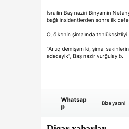
İsrailin Baş naziri Binyamin Netany
bağlı insidentlərdən sonra ilk dəf
O, ölkənin şimalında təhlükəsizliy
"Artıq demişəm ki, şimal sakinləri
edəcəyik", Baş nazir vurğulayıb.
Whatsap
Bizə yazın!
p
Digər xəbərlər