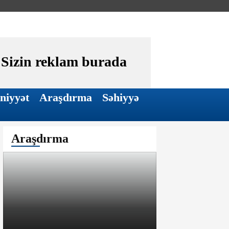
Sizin reklam burada
niyyət
Araşdırma
Səhiyyə
Araşdırma