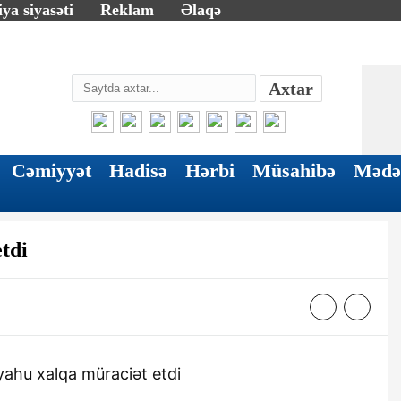
ya siyasəti
Reklam
Əlaqə
Axtar
Cəmiyyət
Hadisə
Hərbi
Müsahibə
Mədə
tdi