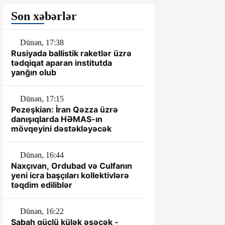
Son xəbərlər
Dünən, 17:38
Rusiyada ballistik raketlər üzrə
tədqiqat aparan institutda
yanğın olub
Dünən, 17:15
Pezeşkian: İran Qəzza üzrə
danışıqlarda HƏMAS-ın
mövqeyini dəstəkləyəcək
Dünən, 16:44
Naxçıvan, Ordubad və Culfanın
yeni icra başçıları kollektivlərə
təqdim ediliblər
Dünən, 16:22
Sabah güclü külək əsəcək -