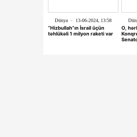
Dünya
13-06-2024, 13:58
Dün
“Hizbullah”ın İsrail üçün
O, hər
təhlükəli 1 milyon raketi var
Konqre
Senat