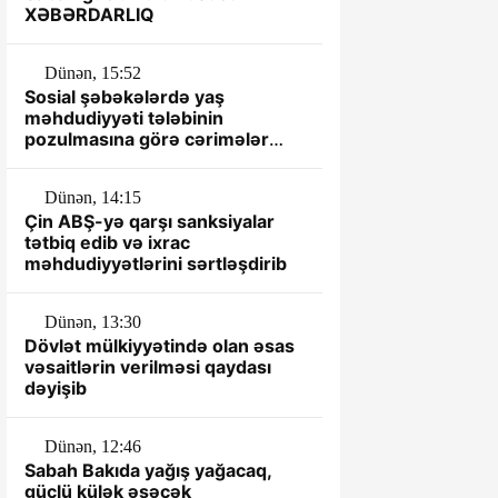
XƏBƏRDARLIQ
Dünən, 15:52
Sosial şəbəkələrdə yaş
məhdudiyyəti tələbinin
pozulmasına görə cərimələr
müəyyənləşib
Dünən, 14:15
Çin ABŞ-yə qarşı sanksiyalar
tətbiq edib və ixrac
məhdudiyyətlərini sərtləşdirib
Dünən, 13:30
Dövlət mülkiyyətində olan əsas
vəsaitlərin verilməsi qaydası
dəyişib
Dünən, 12:46
Sabah Bakıda yağış yağacaq,
güclü külək əsəcək