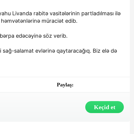
ahu Livanda rabitə vasitələrinin partladılması ilə
ə həmvətənlərinə müraciət edib.
i bərpa edəcəyinə söz verib.
ni sağ-salamat evlərinə qaytaracağıq. Biz elə də
Paylaş:
Keçid et