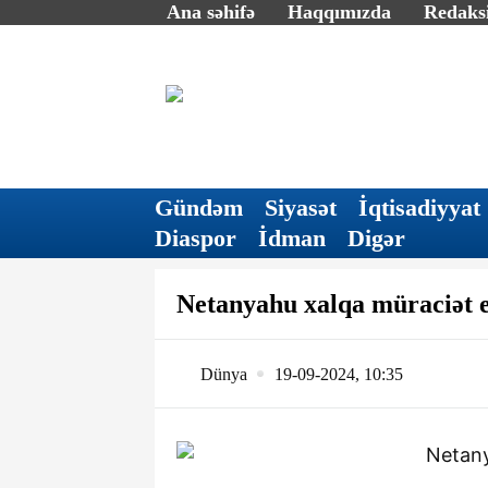
Ana səhifə
Haqqımızda
Redaksi
Gündəm
Siyasət
İqtisadiyyat
Diaspor
İdman
Digər
Netanyahu xalqa müraciət e
Dünya
19-09-2024, 10:35