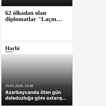
62 ölkədən olan
Laricani: 
diplomatlar "Laçın
fərqli olar
Aqro-Sənaye
uzunmüddə
Parkı"nda olublar
müharibəyə
Hərbi
29-03-2026, 10:48
8-04-2024, 20:47
Azərbaycanda ötən gün
İrəvan təxrib
dələduzluğa görə axtarışda
çəkməsə, O
olan üç nəfər saxlanılıb
hərəkətə ke