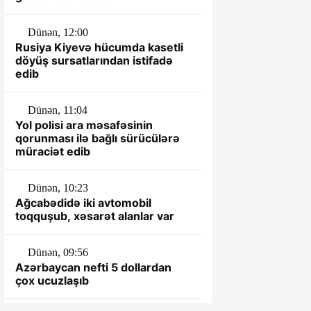
Dünən, 12:00
Rusiya Kiyevə hücumda kasetli
döyüş sursatlarından istifadə
edib
Dünən, 11:04
Yol polisi ara məsafəsinin
qorunması ilə bağlı sürücülərə
müraciət edib
Dünən, 10:23
Ağcabədidə iki avtomobil
toqquşub, xəsarət alanlar var
Dünən, 09:56
Azərbaycan nefti 5 dollardan
çox ucuzlaşıb